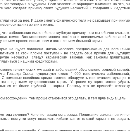
бегает плохих поступков, старается вести себя в соответствии с высшими
го благополучия в будущем. Если человек не обращает внимания на это, он
те чего создаёт причину своих будущих несчастий. Страдания и бедствия
расплатится за неё. И даже смерть физического тела не разрывает причинную
 переноситься из жизни в жизнь.
ь, что заболевания имеют более глубокую причину, чем мы обычно считаем.
охих семян. Возникновение многих тяжёлых и неизлечимых заболеваний в
рушением нравственных норм и накоплением большой кармы.
карма не будет погашена. Жизнь человека предназначена для погашения
латиться за свои плохие поступки и не создать себе причин для будущих
угие несчастья, следуя кармическим законам, как законам гравитации,
сплатиться с нашими кредиторами.
овение генетических мутаций и заболеваний обусловлено родовой кармой.
та Говарда Хьюса, существуют около 4 000 генетических заболеваний,
. С помощью новейших средств можно обнаружить генетические мутации в
ся следствием существования кармы. Устранив мутацию, можно убрать
авиться от более глубокой — кармы. Поэтому это не принесёт человеку
м восхождении, тем проще становится это делать, и тем ярче видна цель.
т метода лечения? Конечно, выход есть всегда. Понимание закона причинно-
ьные поступки могут позволить избавиться от плохой кармы и не создать