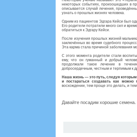
Некоторые учёные называют это «терапи
некоторых событиях, произошедших в п
описывается случай лечения, проведённы
узнать о прошлых жизнях человека.
Одним из пациентов Эдгара Кейси был од
Его родители потратили много сил и врем
обратиться к Эдгару Кейси.
После изучения прошлых жизней мальчика 
заключённых во время судебного процесса
Эта карма стала причиной заболевания мо
С этого момента родители стали воспиты
ему, что он гуманный и добрый челове
продолжали такое лечение в течени
добросердечным, честным и терпимым к д
Наша жизнь — это путь, следуя которым
и постараться создавать как можно 
восхождении, тем проще это делать, и тем
Давайте посадим хорошие семена.