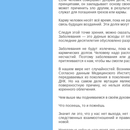
Если человек совершает добрые дела, из
принципами, он закладывает основу свое
может причинить зло другим, в результа
служат для погашения грехов или кармы.
Карму человек несёт всё время, пока не 
связь будущих воздаяний. Эти долги могут
Следуя этой точке зрения, можно сказат
Заболевания — это дурные всходы от пл
последние десятилетия обусловлено раз
Заболевания не будут излечены, пока 
кармических долгов. Человеку надо расп
несчастий. Поэтому заболевания или др
притягиваются к нам, чтобы мы смогли ра
В нашем мире нет случайностей. Возникн
Согласно данным Медицинского Институ
передаваемых из поколения в поколение
ДНК. Но на самом деле мутации являют
поверхностную причину, но нельзя изб
коренного облегчения.
Чем выше мы поднимаемся в своём духовно
Что посеешь, то и пожнёшь
Значит ли это, что у нас нет выхода, не
следственных взаимоотношений и правил
новой.