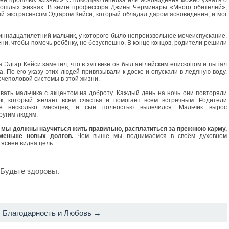
ей прошлых жизней». С помощью гипноза или ясновидения можно узнать о
рошлых жизнях. В книге профессора Джины Черминары «Много обителей»,
й экстрасенсом Эдгаром Кейси, который обладал даром ясновидения, и мог
иннадцатилетний мальчик, у которого было непроизвольное мочеиспускание.
ени, чтобы помочь ребёнку, но безуспешно. В конце концов, родители решили
Эдгар Кейси заметил, что в xvii веке он был английским епископом и пытал
. По его указу этих людей привязывали к доске и опускали в ледяную воду.
чеполовой системы в этой жизни.
вать мальчика с акцентом на доброту. Каждый день на ночь они повторяли
к, который желает всем счастья и помогает всем встречным. Родители
е несколько месяцев, и сын полностью вылечился. Мальчик вырос
ругим людям.
 мы должны научиться жить правильно, расплатиться за прежнюю карму,
меньше новых долгов.
Чем выше мы поднимаемся в своём духовном
 яснее видна цель.
 Будьте здоровы.
Благодарность и Любовь →