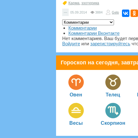
Карма
,
эзотерика
—
05.09.2014
3884
Gelo
Комментарии
Комментарии Вконтакте
Нет комментариев. Ваш будет пер
Войдите
или
зарегистрируйтесь
что
Гороскоп на сегодня, завтра
Овен
Телец
Весы
Скорпион