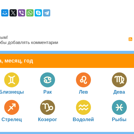
вым!
бы добавлять комментарии
, месяц, год
Близнецы
Рак
Лев
Дева
Стрелец
Козерог
Водолей
Рыбы