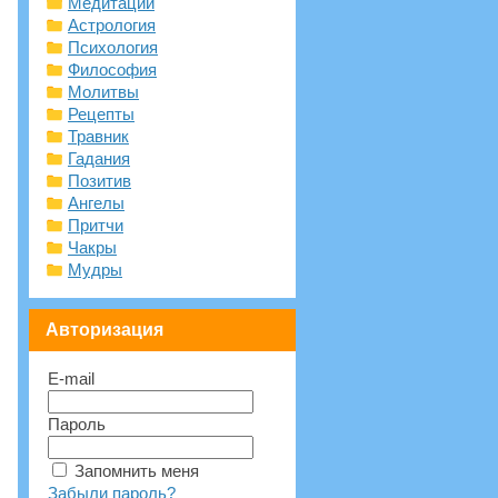
Медитации
Астрология
Психология
Философия
Молитвы
Рецепты
Травник
Гадания
Позитив
Ангелы
Притчи
Чакры
Мудры
Авторизация
E-mail
Пароль
Запомнить меня
Забыли пароль?