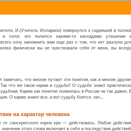
оятеля, И.(Учитель Илларион) повернулся к сидевшей в полно
 и голос его полился какими-то каскадами утешения 
всего хочу напомнить вам еще раз о том, что нет разлуки дл
алеко физически вы не чувствовали себя от меня, вы всегд
 замечать, что многие путают эти понятия, как и многие другие
.Так что же такое карма и судьба? О судьбе знают практическ
 судьбная. Карма как понятие появилась в России не так давно. 
ия. О карме знают все, а вот судьбу боятся, зач...
твие на характер человека
 от санскритского корня кри — действовать. Любое действи
, значение этого слова включает в себя и последствия действий