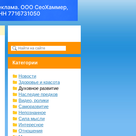
Категории
Новости
Здоровье и красота
Духовное развитие
Наследие предков
Видео, ролики
Саморазвитие
Непознанное
Сила мысли
Интересное
Отношения