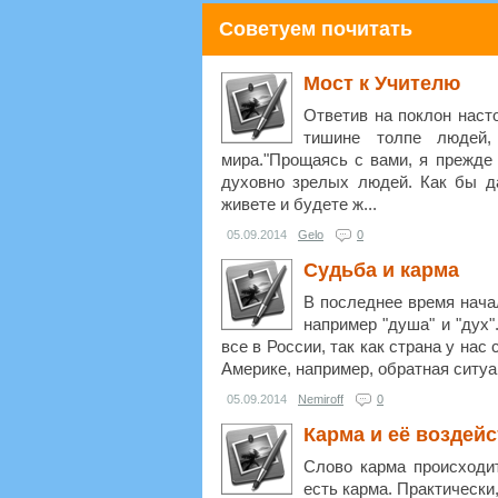
Советуем почитать
Мост к Учителю
Ответив на поклон наст
тишине толпе людей,
мира."Прощаясь с вами, я прежде 
духовно зрелых людей. Как бы д
живете и будете ж...
05.09.2014
Gelo
0
Судьба и карма
В последнее время начал
например "душа" и "дух"
все в России, так как страна у нас
Америке, например, обратная ситуац
05.09.2014
Nemiroff
0
Карма и её воздейс
Слово карма происходит
есть карма. Практически