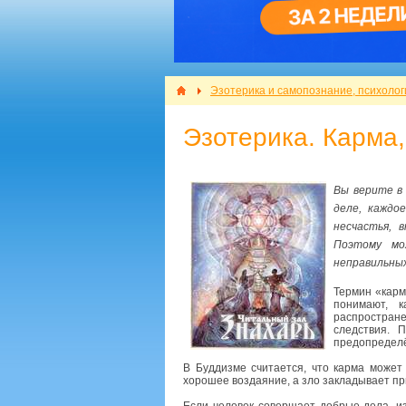
Эзотерика и самопознание, психолог
Эзотерика. Карма,
Вы верите в
деле, каждо
несчастья, 
Поэтому мо
неправильных
Термин «карм
понимают, 
распростране
следствия. 
предопределё
В Буддизме считается, что карма может
хорошее воздаяние, а зло закладывает п