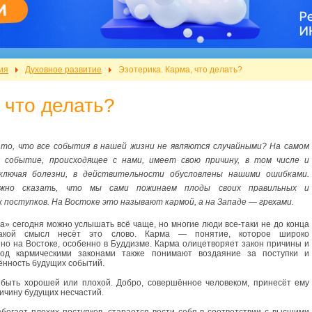
ия
Духовное развитие
Эзотерика. Карма, что делать?
 что делать?
 то, что все события в нашей жизни не являются случайными? На самом
е событие, происходящее с нами, имеет свою причину, в том числе и
включая болезни, в действительности обусловлены нашими ошибками.
жно сказать, что мы сами пожинаем плоды своих правильных и
 поступков. На Востоке это называют кармой, а на Западе — грехами.
а» сегодня можно услышать всё чаще, но многие люди все-таки не до конца
какой смысл несёт это слово. Карма — понятие, которое широко
но на Востоке, особенно в Буддизме. Карма олицетворяет закон причины и
Под кармическими законами также понимают воздаяние за поступки и
нность будущих событий.
 быть хорошей или плохой. Добро, совершённое человеком, принесёт ему
ричину будущих несчастий.