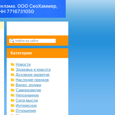
Категории
Новости
Здоровье и красота
Духовное развитие
Наследие предков
Видео, ролики
Саморазвитие
Непознанное
Сила мысли
Интересное
Отношения