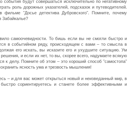
что события будут совершаться исключительно по негативному
играть роль дорожных указателей, подсказок и путеводителей.
в фильме "Досье детектива Дубровского". Помните, почему
в Забайкалье?
вило самоочевидности. То бишь если вы не смогли быстро и
тся в событийном ряду, происходящем с вами – то смысла в
должая его искать, вы исказите его и ухудшите ситуацию. Ум
ешения, и если их нет, то вы, скорее всего, надумаете всякую
я к делу. Помните об этом – это хороший способ "самостопа"
охранить ясность ума и трезвость мышления!
тесь – и для вас может открыться новый и неизведанный мир, в
 быстро сориентируетесь и станете более эффективными и