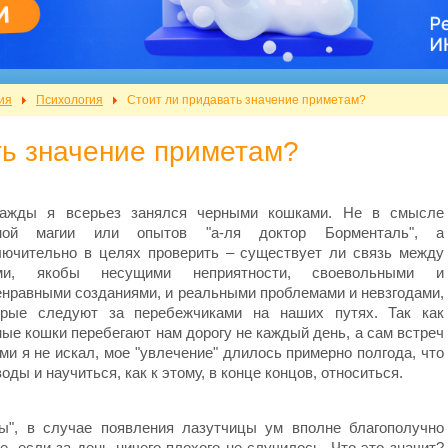
ия
Психология
Стоит ли придавать значение приметам?
ть значение приметам?
ажды я всерьез занялся черными кошками. Не в смысле
ной магии или опытов "а-ля доктор Борменталь", а
лючительно в целях проверить – существует ли связь между
ми, якобы несущими неприятности, своевольными и
енравными созданиями, и реальными проблемами и невзгодами,
орые следуют за перебежчиками на наших путях. Так как
ные кошки перебегают нам дорогу не каждый день, а сам встреч
ми я не искал, мое "увлечение" длилось примерно полгода, что
ды и научиться, как к этому, в конце концов, относиться.
ы", в случае появления лазутчицы ум вполне благополучно
, если за день ничего плохого не случилось. Что это значит?