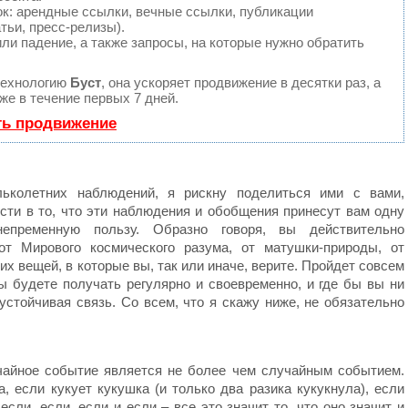
: арендные ссылки, вечные ссылки, публикации
тьи, пресс-релизы).
ли падение, а также запросы, на которые нужно обратить
технологию
Буст
, она ускоряет продвижение в десятки раз, а
е в течение первых 7 дней.
ть продвижение
ьколетних наблюдений, я рискну поделиться ими с вами,
сти в то, что эти наблюдения и обобщения принесут вам одну
епременную пользу. Образно говоря, вы действительно
от Мирового космического разума, от матушки-природы, от
их вещей, в которые вы, так или иначе, верите. Пройдет совсем
ы будете получать регулярно и своевременно, и где бы вы ни
устойчивая связь. Со всем, что я скажу ниже, не обязательно
чайное событие является не более чем случайным событием.
, если кукует кукушка (и только два разика кукукнула), если
сли, если, если и если – все это значит то, что оно значит и