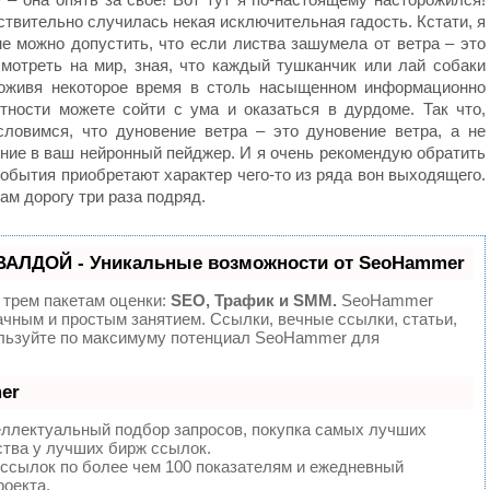
ствительно случилась некая исключительная гадость. Кстати, я
не можно допустить, что если листва зашумела от ветра – это
смотреть на мир, зная, что каждый тушканчик или лай собаки
Поживя некоторое время в столь насыщенном информационно
ности можете сойти с ума и оказаться в дурдоме. Так что,
словимся, что дуновение ветра – это дуновение ветра, а не
ние в ваш нейронный пейджер. И я очень рекомендую обратить
события приобретают характер чего-то из ряда вон выходящего.
ам дорогу три раза подряд.
ВАЛДОЙ - Уникальные возможности от SeoHammer
 трем пакетам оценки:
SEO, Трафик и SMM.
SeoHammer
ачным и простым занятием. Ссылки, вечные ссылки, статьи,
ользуйте по максимуму потенциал SeoHammer для
er
еллектуальный подбор запросов, покупка самых лучших
ства у лучших бирж ссылок.
 ссылок по более чем 100 показателям и ежедневный
роекта.