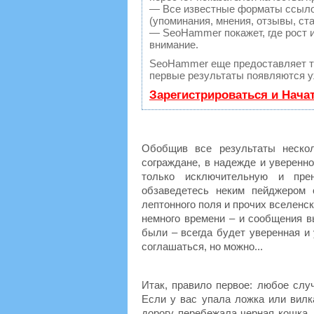
— Все известные форматы ссылок
(упоминания, мнения, отзывы, ста
— SeoHammer покажет, где рост и
внимание.
SeoHammer еще предоставляет 
первые результаты появляются уж
Зарегистрироваться и Нача
Обобщив все результаты нескол
сограждане, в надежде и уверенно
только исключительную и прен
обзаведетесь неким пейджером 
лептонного поля и прочих вселенск
немного времени – и сообщения в
были – всегда будет уверенная и 
соглашаться, но можно...
Итак, правило первое: любое слу
Если у вас упала ложка или вилка
дорогу перебежала черная кошка, е