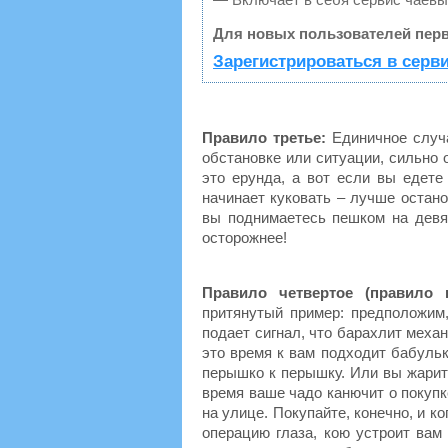
Для новых пользователей перв
Зарегистрироваться в серв
Правило третье:
Единичное случа
обстановке или ситуации, сильно 
это ерунда, а вот если вы едете
начинает куковать – лучше остан
вы поднимаетесь пешком на девя
осторожнее!
Правило четвертое (правило 
притянутый пример: предположим,
подает сигнал, что барахлит меха
это время к вам подходит бабуль
перышко к перышку. Или вы жарите
время ваше чадо канючит о покупк
на улице. Покупайте, конечно, и к
операцию глаза, кою устроит вам