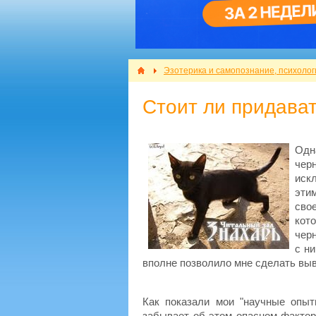
Эзотерика и самопознание, психолог
Стоит ли придава
Одн
чер
иск
эти
сво
кот
чер
с ни
вполне позволило мне сделать выво
Как показали мои "научные опыт
забывает об этом опасном факторе