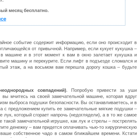
ый месяц бесплатно.
исе
йное событие содержит информацию, если оно происходит в
отличающейся от привычной. Например, если кукует кукушка –
 в машине и в этот момент к вам в окно залетает кукушка и
овите машину и перекурите. Если лифт в подъезде сломался и
тый этаж, а на восьмом вам перешла дорогу кошка – будьте
неоднородных совпадений)
. Попробую привести за уши
 вы мчитесь на своей замечательной машине, которая вдруг
низм выброса подушки безопасности. Вы останавливаетесь, и в
ка с предложением купить ее замечательные мягкие подушки –
 лук, который сгорает напрочь (недоглядели), а в то же самое
е такой замечательной игрушке, как лук и стрелы – пострелять
опите денежку – вам придется оплачивать чью-то хирургическую
 ваше собственное чадо в самом ближайшем времени. Кстати