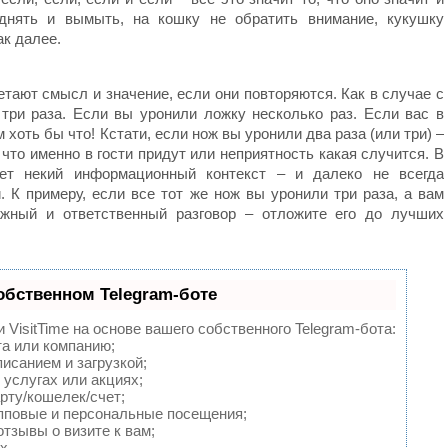
днять и вымыть, на кошку не обратить внимание, кукушку
ак далее.
тают смысл и значение, если они повторяются. Как в случае с
три раза. Если вы уронили ложку несколько раз. Если вас в
 хоть бы что! Кстати, если нож вы уронили два раза (или три) –
 что именно в гости придут или неприятность какая случится. В
ет некий информационный контекст – и далеко не всегда
 К примеру, если все тот же нож вы уронили три раза, а вам
ажный и ответственный разговор – отложите его до лучших
обственном Telegram-боте
VisitTime на основе вашего собственного Telegram-бота:
та или компанию;
исанием и загрузкой;
услугах или акциях;
рту/кошелек/счет;
пповые и персональные посещения;
тзывы о визите к вам;
х.