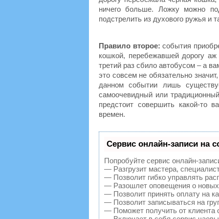
ничего больше. Ложку можно по
подстрелить из духового ружья и т
Правило второе:
события приобре
кошкой, перебежавшей дорогу аж 
третий раз сбило автобусом – а вам
это совсем не обязательно значит,
данном событии лишь существу
самоочевидный или традиционный.
предстоит совершить какой-то в
времен.
Сервис онлайн-записи на с
Попробуйте сервис онлайн-записи 
— Разгрузит мастера, специалис
— Позволит гибко управлять расп
— Разошлет оповещения о новых 
— Позволит принять оплату на ка
— Позволит записываться на гру
— Поможет получить от клиента о
— Включает в себя сервис чаевы