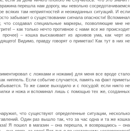
я вражина перешла нам дорогу, мы невольно сосредотачиваемся
е всяких там неприятностей и неожиданных ситуаций. И если
осто забывает о существовании сигнала опасности! Вспоминал
у, что создавал специальные маркеры, позволяющие мне не
ите! – как только нечто противное с нами все же происходит
и прочее) – кошка выскакивает из архивов ума, как черт из
одящего! Видимо, правду говорят о приметах! Как тут в них не
ериментировал с ложками и ножами) для меня все вроде стало
 как ниппель. Если событие случается, память на факт приметы
абывается. То же самое выходило и с посудой: если никто не
 вилки и ножа и вспоминал лишь с помощью тех же, созданных
наружил, что существуют определенные ситуации, несколько
влений. Один раз вышло так, что за час одна и та же кошка
за! Я пошел в магазин – она перешла, я возвращаюсь – она
у – она опять за свое! Вот тут я по-настоящему насторожился!