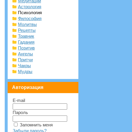
Медитации
Астрология
Психология
Философия
Молитвы
Рецепты
Травник
Гадания
Позитив
Ангелы
Притчи
Чакры
Мудры
Авторизация
E-mail
Пароль
Запомнить меня
Забыли пароль?