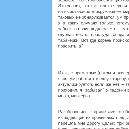
Это значит, что как только черна
на выискивании в окружающем мир
таковых не обнаруживается, ум пр
я в таких случаях только потом
забыть о происшедшем. Но – смотр
(дурная весть, простуда, ссора 
табакерки! Вот где корень происх
поверить, а?
Итак, с приметами (потом я эксп
ясно: ум работает в одну сторону,
актуализируется, если же нет – з
приходил, я "забывал" о падении
мною, маркеров.
Разобравшись с приметами, я об
выпадающие из привычных предста
перешла мне дорогу целых три ра
вновь переходит, и я гуляю собак