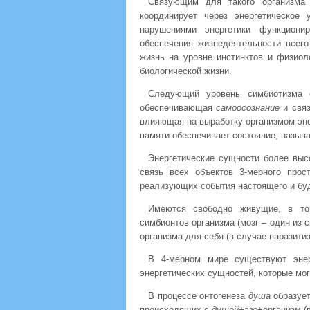
Связующим для такого организма
координирует через энергетическое
нарушениями энергетики функциони
обеспечения жизнедеятельности всег
жизнь на уровне инстинктов и физиол
биологической жизни.
Следующий уровень симбиотизма 
обеспечивающая
самоосознание
и свя
влияющая на выработку организмом эне
памяти обеспечивает состояние, назыв
Энергетические сущности более вы
связь всех объектов 3-мерного про
реализующих события настоящего и бу
Имеются свободно живущие, в том
симбионтов организма (мозг – один из с
организма для себя (в случае паразитиз
В 4-мерном мире существуют энер
энергетических сущностей, которые мог
В процессе онтогенеза
душа
образует
происходящих с
душой+эго
+организм (в