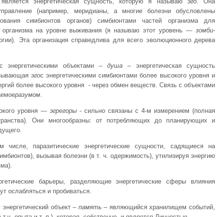
 является энергетическая сущность, которую я называю
эго
. Она
 управление (например, меридианы, а многие болезни обусловлены
рования симбионтов органов) симбионтами частей организма для
о организма на уровне выживания (я называю этот уровень —
зомби
-
огии). Эта организация справедлива для всего эволюционного дерева
с энергетическими объектами –
душа
– энергетическая сущность
зывающая
эго
с энергетическими симбионтами более высокого уровня и
ргий более высокого уровня - через обмен веществ. Связь с объектами
аемое
разумом
.
сокого уровня —
эгрегоры
- сильно связаны с 4-м измерением (полная
странства). Они многообразны: от потребляющих до планирующих и
дущего.
 числе, паразитические энергетические сущности, садящиеся на
имбионтов), вызывая болезни (в т. ч. одержимость), утилизируя энергию
ма).
гетические барьеры, разделяющие энергетические сферы влияния
ут ослабляться и пробиваться.
 энергетический объект –
память
– являющийся хранилищем событий,
 т.ч. опыта и т. п.), которая, собственно, и является Личностью.