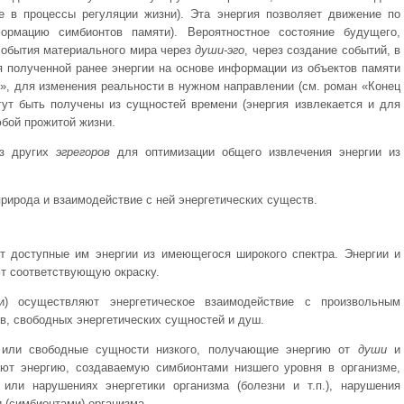
е в процессы регуляции жизни). Эта энергия позволяет движение по
ормацию симбионтов памяти). Вероятностное состояние будущего,
события материального мира через
души-эго
, через создание событий, в
 полученной ранее энергии на основе информации из объектов памяти
, для изменения реальности в нужном направлении (см. роман «Конец
ут быть получены из сущностей времени (энергия извлекается и для
юбой прожитой жизни.
из других
эгрегоров
для оптимизации общего извлечения энергии из
рирода и взаимодействие с ней энергетических существ.
т доступные им энергии из имеющегося широкого спектра. Энергии и
т соответствующую окраску.
и) осуществляют энергетическое взаимодействие с произвольным
ов, свободных энергетических сущностей и душ.
- или свободные сущности низкого, получающие энергию от
души
и
ают энергию, создаваемую симбионтами низшего уровня в организме,
ли нарушениях энергетики организма (болезни и т.п.), нарушения
 (симбионтами) организма.