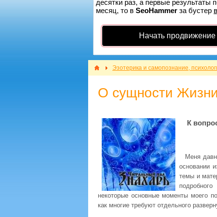
десятки раз, а первые результаты п
месяц, то в
SeoHammer
за бустер
Начать продвижение
Эзотерика и самопознание, психолог
О сущности Жизни
К вопро
Меня давн
основании и
темы и мате
подробного
некоторые основные моменты моего по
как многие требуют отдельного развер