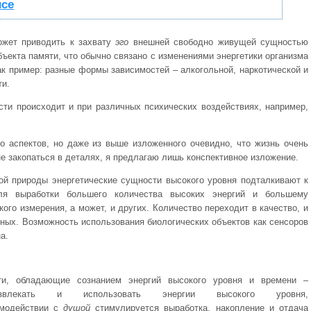
исе
может приводить к захвату
эго
внешней свободно живущей сущностью
бъекта памяти, что обычно связано с изменениями энергетики организма
ак пример: разные формы зависимостей – алкогольной, наркотической и
ти.
ти происходит и при различных психических воздействиях, например,
 аспектов, но даже из выше изложенного очевидно, что жизнь очень
не закопаться в деталях, я предлагаю лишь конспективное изложение.
ой природы энергетические сущности высокого уровня подталкивают к
ля выработки большего количества высоких энергий и большему
ого измерения, а может, и других. Количество переходит в качество, и
ных. Возможность использования биологических объектов как сенсоров
а.
сти, обладающие сознанием энергий высокого уровня и времени –
извлекать и использовать энергии высокого уровня,
модействии с
душой
стимулируется выработка, накопление и отдача