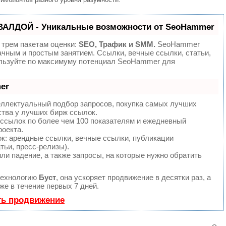
ВАЛДОЙ - Уникальные возможности от SeoHammer
 трем пакетам оценки:
SEO, Трафик и SMM.
SeoHammer
ачным и простым занятием. Ссылки, вечные ссылки, статьи,
ользуйте по максимуму потенциал SeoHammer для
er
еллектуальный подбор запросов, покупка самых лучших
ства у лучших бирж ссылок.
 ссылок по более чем 100 показателям и ежедневный
роекта.
: арендные ссылки, вечные ссылки, публикации
тьи, пресс-релизы).
ли падение, а также запросы, на которые нужно обратить
технологию
Буст
, она ускоряет продвижение в десятки раз, а
е в течение первых 7 дней.
ть продвижение