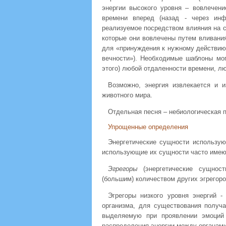
энергии высокого уровня – вовлечени
времени вперед (назад - через инф
реализуемое посредством влияния на 
которые они вовлечены путем вливания
для «принуждения к нужному действию»
вечности»). Необходимые шаблоны мог
этого) любой отдаленности времени, л
Возможно, энергия извлекается и 
животного мира.
Отдельная песня – небиологическая п
Упрощенные определения
Энергетические сущности использую
использующие их сущности часто имею
Эгрегоры
(энергетические сущност
(большим) количеством других эгрегор
Эгрегоры низкого уровня энергий 
организма, для существования получ
выделяемую при проявлении эмоций и
распределения энергии между органами