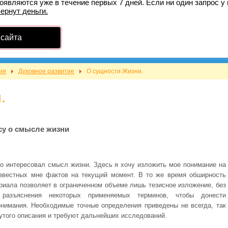
оявляются уже в течение первых 7 дней. Если ни один запрос у 
вернут деньги.
 сайта
ия
Духовное развитие
О сущности Жизни.
.
су о смысле жизни
о интересовал смысл жизни. Здесь я хочу изложить мое понимание на
звестных мне фактов на текущий момент. В то же время обширность
риала позволяет в ограниченном объеме лишь тезисное изложение, без
 разъяснения некоторых применяемых терминов, чтобы донести
нимания. Необходимые точные определения приведены не всегда, так
нутого описания и требуют дальнейших исследований.