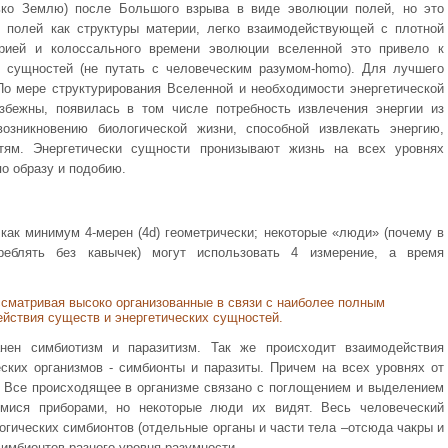
ько Землю) после Большого взрыва в виде эволюции полей, но это
й полей как структуры материи, легко взаимодействующей с плотной
терией и колоссального времени эволюции вселенной это привело к
х сущностей (не путать с человеческим разумом-homo). Для лучшего
о мере структурирования Вселенной и необходимости энергетической
избежны, появилась в том числе потребность извлечения энергии из
озникновению биологической жизни, способной извлекать энергию,
тям. Энергетически сущности пронизывают жизнь на всех уровнях
по образу и подобию.
как минимум 4-мерен (4d) геометрически; некоторые «люди» (почему в
реблять без кавычек) могут использовать 4 измерение, а время
ссматривая высоко организованные в связи с наиболее полным
йствия существ и энергетических сущностей.
нен симбиотизм и паразитизм. Так же происходит взаимодействия
ских организмов - симбионты и паразиты. Причем на всех уровнях от
 Все происходящее в организме связано с поглощением и выделением
мися приборами, но некоторые люди их видят. Весь человеческий
огических симбионтов (отдельные органы и части тела –отсюда чакры и
симбионтов разного уровня разумности.