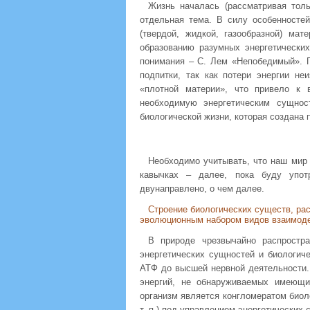
Жизнь началась (рассматривая тол
отдельная тема. В силу особенносте
(твердой, жидкой, газообразной) ма
образованию разумных энергетически
понимания – С. Лем «Непобедимый». П
подпитки, так как потери энергии не
«плотной материи», что привело к в
необходимую энергетическим сущнос
биологической жизни, которая создана 
Необходимо учитывать, что наш мир 
кавычках – далее, пока буду упот
двунаправлено, о чем далее.
Строение биологических существ, ра
эволюционным набором видов взаимоде
В природе чрезвычайно распростра
энергетических сущностей и биологиче
АТФ до высшей нервной деятельности.
энергий, не обнаруживаемых имеющи
организм является конгломератом биол
т. п.) под управлением энергетических 