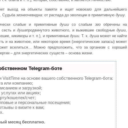
ет выход на объекты памяти и ищет новое
эго
для дальнейшего
а. Судьба
эго
неочевидна: от распада до эволюции в примитивную
душу
.
тически слабые и примитивные
души
со слабым
эго
обречены на
 сесть и
душа
продвинутого животного, и выжившие свободные
души
,
ешие, кикиморы и т. п.), и примитивные
души
. Т. к.
душа
может не найти
ть и на животное, или некоторое время (энергетические запасы) может
может вселиться… Можно предположить, что за организм с хорошей
нергии – для энергетических существ – основа жизни.
обственном Telegram-боте
VisitTime на основе вашего собственного Telegram-бота:
та или компанию;
исанием и загрузкой;
услугах или акциях;
рту/кошелек/счет;
пповые и персональные посещения;
тзывы о визите к вам;
х.
ый месяц бесплатно.