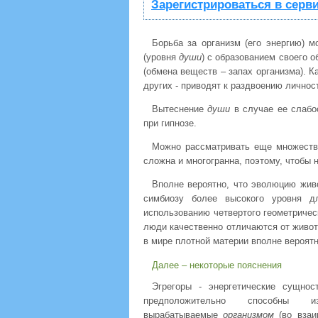
Зарегистрироваться в серв
Борьба за организм (его энергию) 
(уровня
души
) с образованием своего о
(обмена веществ – запах организма). К
других - приводят к раздвоению личнос
Вытеснение
души
в случае ее слабос
при гипнозе.
Можно рассматривать еще множество
сложна и многогранна, поэтому, чтобы 
Вполне вероятно, что эволюцию жив
симбиозу более высокого уровня д
использованию четвертого геометрическ
люди качественно отличаются от живот
в мире плотной материи вполне вероятн
Далее – некоторые пояснения
Эгрегоры - энергетические сущно
предположительно способны 
вырабатываемые
организмом
(во взаи