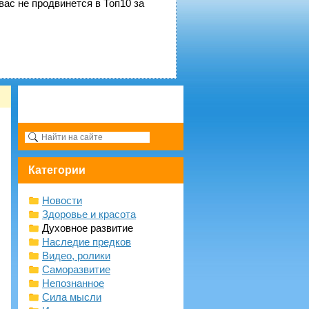
вас не продвинется в Топ10 за
Категории
Новости
Здоровье и красота
Духовное развитие
Наследие предков
Видео, ролики
Саморазвитие
Непознанное
Сила мысли