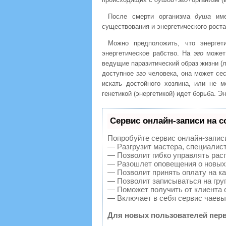
После смерти организма
душа
име
существования и энергетического рост
Можно предположить, что энерге
энергетическое рабство. На
эго
может
ведущие паразитический образ жизни (л
доступное
эго
человека, она может сес
искать достойного хозяина, или не 
генетикой (энергетикой) идет борьба. Э
Сервис онлайн-записи на с
Попробуйте сервис онлайн-записи 
— Разгрузит мастера, специалис
— Позволит гибко управлять расп
— Разошлет оповещения о новых 
— Позволит принять оплату на ка
— Позволит записываться на гру
— Поможет получить от клиента о
— Включает в себя сервис чаевы
Для новых пользователей перв