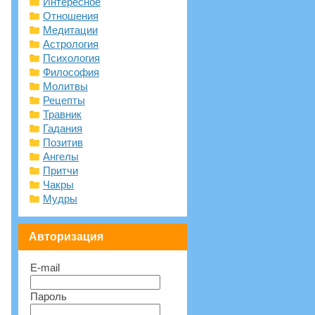
Интересное
Отношения
Медитации
Астрология
Психология
Философия
Молитвы
Рецепты
Травник
Гадания
Позитив
Ангелы
Притчи
Чакры
Мудры
Авторизация
E-mail
Пароль