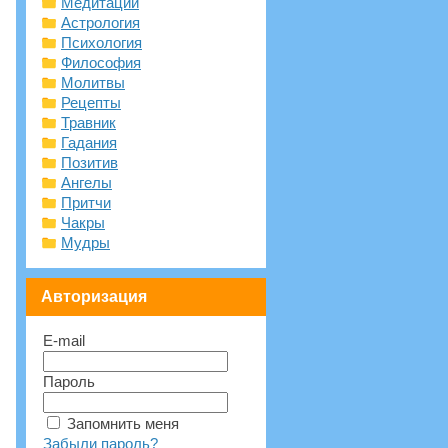
Медитации
Астрология
Психология
Философия
Молитвы
Рецепты
Травник
Гадания
Позитив
Ангелы
Притчи
Чакры
Мудры
Авторизация
E-mail
Пароль
Запомнить меня
Забыли пароль?