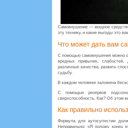
Самовнушение — мощное средство 
эту технику, и какие выгоды это ва
Что может дать вам 
С помощью самовнушения можно ос
вредных привычек, слабостей, 
различные качества, развить спос
судьбу.
В каждом человеке заложена беско
С помощью резервов подсозн
сверхспособность. Как? Об этом вы
Как правильно исполь
Формула для аутосуггестии дол
Неправильно: «Я положу конец к