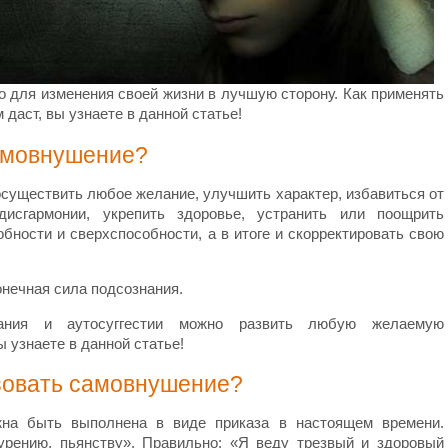
для изменения своей жизни в лучшую сторону. Как применять
м даст, вы узнаете в данной статье!
самовнушение?
уществить любое желание, улучшить характер, избавиться от
дисгармонии, укрепить здоровье, устранить или поощрить
обности и сверхспособности, а в итоге и скорректировать свою
нечная сила подсознания.
ания и аутосуггестии можно развить любую желаемую
 узнаете в данной статье!
зовать самовнушение?
жна быть выполнена в виде приказа в настоящем времени.
урению, пьянству». Правильно: «Я веду трезвый и здоровый