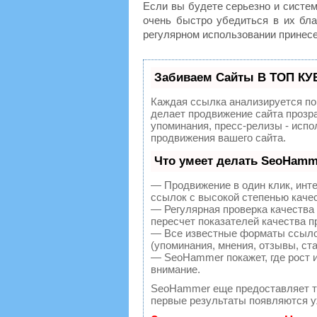
Если вы будете серьезно и систе
очень быстро убедиться в их бла
регулярном использовании принесе
Забиваем Сайты В ТОП КУ
Каждая ссылка анализируется по
делает продвижение сайта прозр
упоминания, пресс-релизы - исп
продвижения вашего сайта.
Что умеет делать SeoHamm
— Продвижение в один клик, инт
ссылок с высокой степенью каче
— Регулярная проверка качества
пересчет показателей качества п
— Все известные форматы ссылок
(упоминания, мнения, отзывы, ста
— SeoHammer покажет, где рост и
внимание.
SeoHammer еще предоставляет 
первые результаты появляются уж