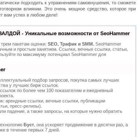
матически подходить к упражнениям самовнушения, то сможете
готворном влиянии. Это очень мощное средство, которое при
т вам успех в любом деле!
ВАЛДОЙ - Уникальные возможности от SeoHammer
 трем пакетам оценки:
SEO, Трафик и SMM.
SeoHammer
ачным и простым занятием. Ссылки, вечные ссылки, статьи,
ользуйте по максимуму потенциал SeoHammer для
er
еллектуальный подбор запросов, покупка самых лучших
ства у лучших бирж ссылок.
 ссылок по более чем 100 показателям и ежедневный
роекта.
: арендные ссылки, вечные ссылки, публикации
тьи, пресс-релизы).
ли падение, а также запросы, на которые нужно обратить
технологию
Буст
, она ускоряет продвижение в десятки раз, а
е в течение первых 7 дней.