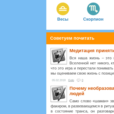
Весы
Скорпион
Советуем почитать
Медитация приня
Вся наша жизнь – это 
Вселенной нет никого, 
что это игра и перестали понимать
мы оцениваем свою жизнь с позиции
05.02.2018
Gelo
0
Почему необразов
людей
Само слово «шаман» зв
факиром, в развевающемся в ритуа
в состояние транса, он разгова