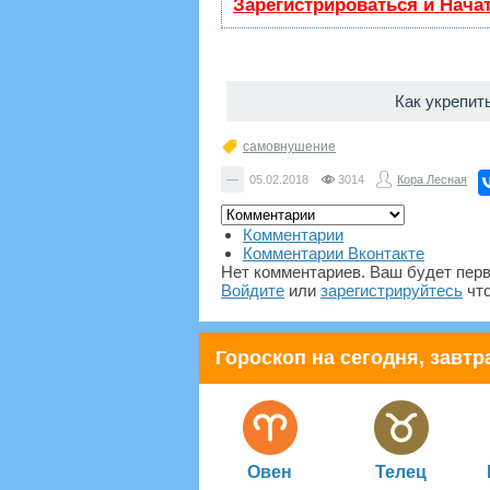
Зарегистрироваться и Нача
Как укрепит
самовнушение
—
05.02.2018
3014
Кора Лесная
Комментарии
Комментарии Вконтакте
Нет комментариев. Ваш будет пер
Войдите
или
зарегистрируйтесь
что
Гороскоп на сегодня, завтра
Овен
Телец