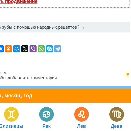
ть продвижение
ь зубы с помощью народных рецептов? →
вым!
бы добавлять комментарии
, месяц, год
Близнецы
Рак
Лев
Дева