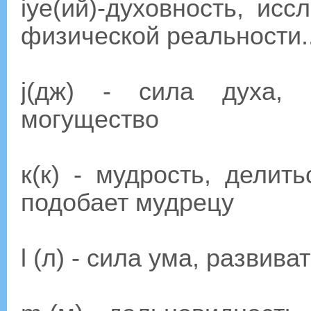
iye(ий)-духовность, ис
физической реальности..
j(дж) - сила духа, 
могущество
к(к) - мудрость, делит
подобает мудрецу
l (л) - сила ума, развив