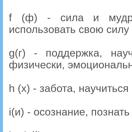
f (ф) - сила и мудр
использовать свою силу
g(г) - поддержка, нау
физически, эмоциональ
h (х) - забота, научитьс
i(и) - осознание, познат