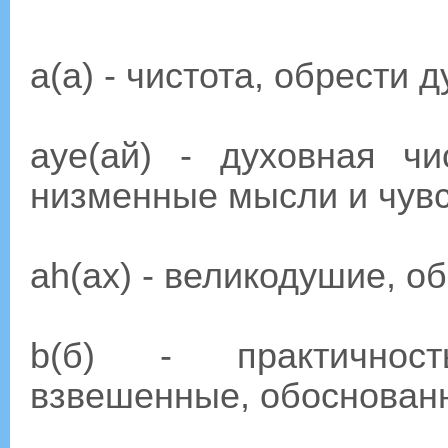
a(a) - чистота, обрести
aye(ай) - духовная чи
низменные мысли и чувс
ah(ах) - великодушие, 
b(б) - практичност
взвешенные, обоснова