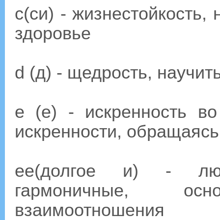
с(си) - жизнестойкость,
здоровье
d (д) - щедрость, научит
e (е) - искренность в
искренности, обращаяс
ee(долгое и) - люб
гармоничные, о
взаимоотношения