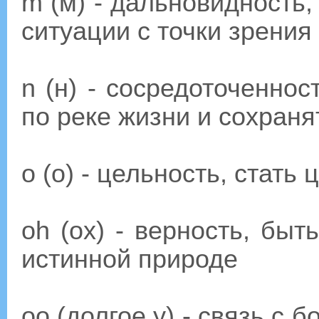
m (м) - дальновидность,
ситуации с точки зрени
n (н) - сосредоточеннос
по реке жизни и сохран
о (о) - цельность, стат
oh (ох) - верность, бы
истинной природе
оо (долгое у) - связь с