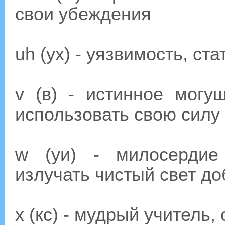
свои убеждения
uh (ух) - уязвимость, с
v (в) - истинное могу
использовать свою силу
w (уи) - милосердие
излучать чистый свет д
х (кс) - мудрый учител