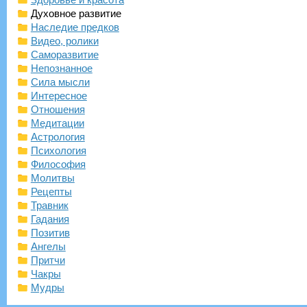
Духовное развитие
Наследие предков
Видео, ролики
Саморазвитие
Непознанное
Сила мысли
Интересное
Отношения
Медитации
Астрология
Психология
Философия
Молитвы
Рецепты
Травник
Гадания
Позитив
Ангелы
Притчи
Чакры
Мудры