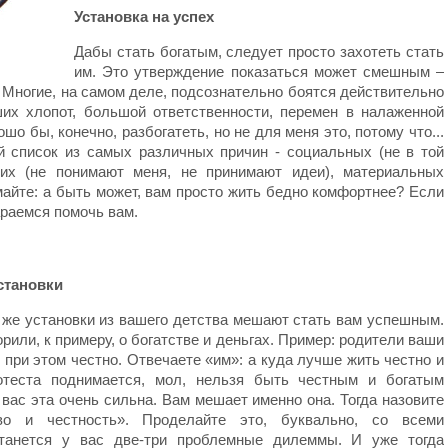
Установка на успех
Дабы стать богатым, следует просто захотеть стать
им. Это утверждение показаться может смешным –
? Многие, на самом деле, подсознательно боятся действительно
ших хлопот, большой ответственности, перемен в налаженной
шо бы, конечно, разбогатеть, но не для меня это, потому что...
 список из самых различных причин - социальных (не в той
ких (не понимают меня, не принимают идеи), материальных
думайте: а быть может, вам просто жить бедно комфортнее? Если
араемся помочь вам.
становки
 же установки из вашего детства мешают стать вам успешным.
рили, к примеру, о богатстве и деньгах. Пример: родители ваши
 при этом честно. Отвечаете «им»: а куда лучше жить честно и
ротеста поднимается, мол, нельзя быть честным и богатым
 вас эта очень сильна. Вам мешает именно она. Тогда назовите
тво и честность». Проделайте это, буквально, со всеми
станется у вас две-три проблемные дилеммы. И уже тогда