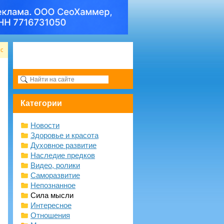
но
Категории
Новости
Здоровье и красота
Духовное развитие
Наследие предков
Видео, ролики
Саморазвитие
Непознанное
Сила мысли
Интересное
Отношения