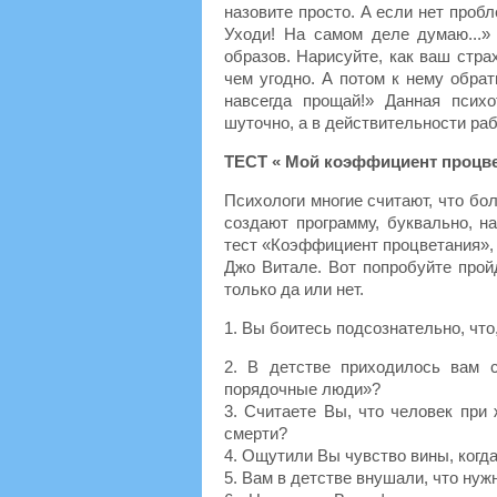
назовите просто. А если нет пробл
Уходи! На самом деле думаю...»
образов. Нарисуйте, как ваш стра
чем угодно. А потом к нему обрат
навсегда прощай!» Данная псих
шуточно, а в действительности ра
ТЕСТ « Мой коэффициент процв
Психологи многие считают, что бол
создают программу, буквально, н
тест «Коэффициент процветания», 
Джо Витале. Вот попробуйте пройд
только да или нет.
1. Вы боитесь подсознательно, что,
2. В детстве приходилось вам 
порядочные люди»?
3. Считаете Вы, что человек при
смерти?
4. Ощутили Вы чувство вины, когд
5. Вам в детстве внушали, что нуж