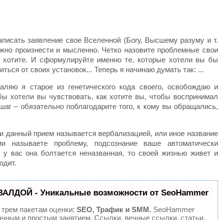
писать заявление свое Вселенной (Богу, Высшему разуму и т.
можно произнести и мысленно. Четко назовите проблемные свои
я хотите. И сформулируйте именно те, которые хотели вы бы
ться от своих установок... Теперь я начинаю думать так: ...
аляю я старое из генетического кода своего, освобождаю и
 бы хотели вы чувствовать, как хотите вы, чтобы воспринимал
аг – обязательно поблагодарите того, к кому вы обращались,
и данный прием называется вербализацией, или иное название
ми называете проблему, подсознание ваше автоматически
 у вас она болтается неназванная, то своей жизнью живет и
одит.
ВАЛДОЙ - Уникальные возможности от SeoHammer
 трем пакетам оценки:
SEO, Трафик и SMM.
SeoHammer
ачным и простым занятием. Ссылки, вечные ссылки, статьи,