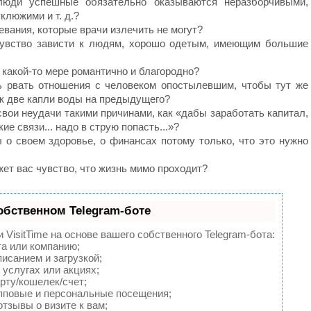
люди успешные обязательно оказываются неразборчивыми,
люжими и т. д.?
левания, которые врачи излечить не могут?
чувство зависти к людям, хорошо одетым, имеющим большие
 какой-то мере романтично и благородно?
ь рвать отношения с человеком опостылевшим, чтобы тут же
ак две капли воды на предыдущего?
свои неудачи такими причинами, как «дабы заработать капитал,
ие связи... надо в струю попасть...»?
ы о своем здоровье, о финансах потому только, что это нужно
ожет вас чувство, что жизнь мимо проходит?
обственном Telegram-боте
VisitTime на основе вашего собственного Telegram-бота:
та или компанию;
исанием и загрузкой;
услугах или акциях;
рту/кошелек/счет;
пповые и персональные посещения;
тзывы о визите к вам;