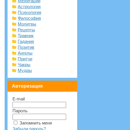
Медитации
Астрология
Психология
Философия
Молитвы
Рецепты
Травник
Гадания
Позитив
Ангелы
Притчи
Чакры
Мудры
Авторизация
E-mail
Пароль
Запомнить меня
Забыли пароль?