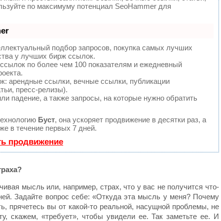
ользуйте по максимуму потенциал SeoHammer для
er
еллектуальный подбор запросов, покупка самых лучших
ства у лучших бирж ссылок.
 ссылок по более чем 100 показателям и ежедневный
роекта.
: арендные ссылки, вечные ссылки, публикации
тьи, пресс-релизы).
ли падение, а также запросы, на которые нужно обратить
технологию
Буст
, она ускоряет продвижение в десятки раз, а
е в течение первых 7 дней.
ть продвижение
траха?
чивая мысль или, например, страх, что у вас не получится что-
 ней. Задайте вопрос себе: «Откуда эта мысль у меня? Почему
, прячетесь вы от какой-то реальной, насущной проблемы, не
ту, скажем, «требует», чтобы увидели ее. Так заметьте ее. И