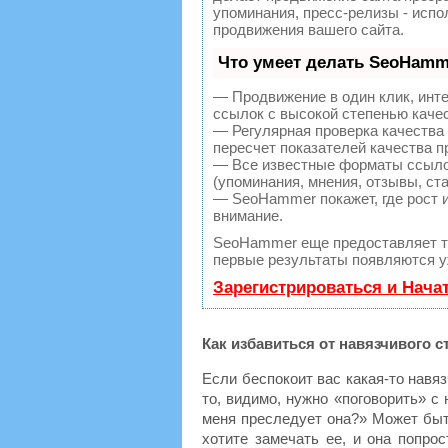
упоминания, пресс-релизы - исп
продвижения вашего сайта.
Что умеет делать SeoHamm
— Продвижение в один клик, инт
ссылок с высокой степенью каче
— Регулярная проверка качества
пересчет показателей качества п
— Все известные форматы ссылок
(упоминания, мнения, отзывы, ста
— SeoHammer покажет, где рост и
внимание.
SeoHammer еще предоставляет 
первые результаты появляются уж
Зарегистрироваться и Нача
Как избавиться от навязчивого с
Если беспокоит вас какая-то навяз
то, видимо, нужно «поговорить» с
меня преследует она?» Может быть
хотите замечать ее, и она попрос