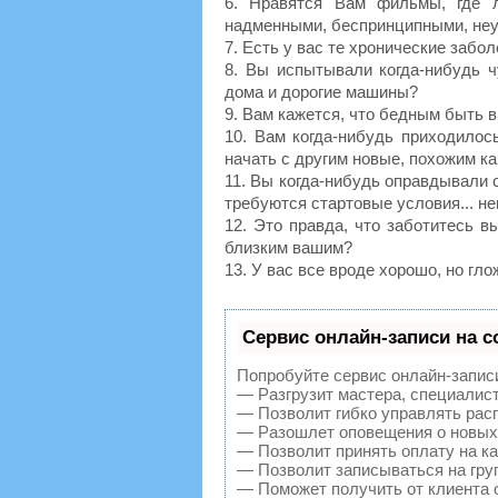
6. Нравятся Вам фильмы, где 
надменными, беспринципными, неук
7. Есть у вас те хронические забо
8. Вы испытывали когда-нибудь 
дома и дорогие машины?
9. Вам кажется, что бедным быть в
10. Вам когда-нибудь приходилос
начать с другим новые, похожим к
11. Вы когда-нибудь оправдывали 
требуются стартовые условия... нек
12. Это правда, что заботитесь в
близким вашим?
13. У вас все вроде хорошо, но гл
Сервис онлайн-записи на с
Попробуйте сервис онлайн-записи 
— Разгрузит мастера, специалис
— Позволит гибко управлять расп
— Разошлет оповещения о новых 
— Позволит принять оплату на ка
— Позволит записываться на гру
— Поможет получить от клиента о