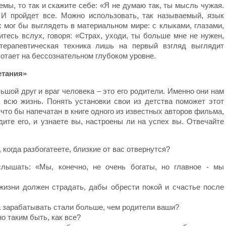
емы, то так и скажите себе: «Я не думаю так, ты мысль чужая.
 И пройдет все. Можно использовать, так называемый, язык
х мог бы выглядеть в материальном мире: с клыками, глазами,
итесь вслух, говоря: «Страх, уходи, ты больше мне не нужен,
отерапевтическая техника лишь на первый взгляд выглядит
ботает на бессознательном глубоком уровне.
етания»
ьшой друг и враг человека – это его родители. Именно они нам
а всю жизнь. Понять установки свои из детства поможет этот
что бы напечатан в книге одного из известных авторов фильма,
ите его, и узнаете вы, настроены ли на успех вы. Отвечайте
 когда разбогатеете, близкие от вас отвернутся?
слышать: «Мы, конечно, не очень богаты, но главное - мы
 жизни должен страдать, дабы обрести покой и счастье после
а зарабатывать стали больше, чем родители ваши?
но таким быть, как все?