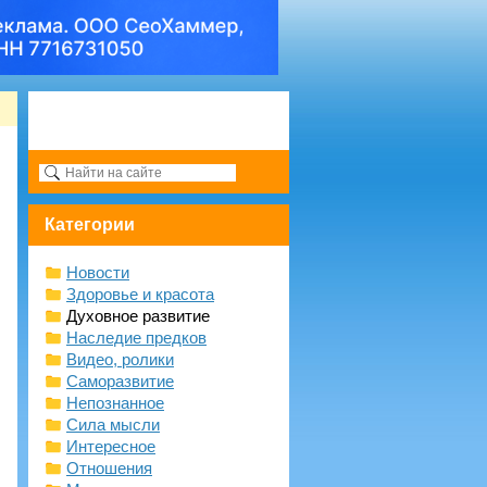
Категории
Новости
Здоровье и красота
Духовное развитие
Наследие предков
Видео, ролики
Саморазвитие
Непознанное
Сила мысли
Интересное
Отношения