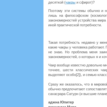
десяткой (
чакры
и сфирот)?
Поэтому эти системы обычно и н
лишь на философском (космологи
закономерностей устройства мира 
иной практической потребности.
Такая потребность недавно у мен
какие чакры у человека работают. 
не знаю. Но проблема меня заин
закономерностей, о которых я и хо
Чакр вообще известно довольно мно
точнее, шести классических ча
выделяют особо[2]), и семью клас
Сразу же оказалось, что в мировой
обычно предпочитают сопоставлят
сахасрара Сатурн (и высшие план
аджна Юпитер
вишуддха Марс