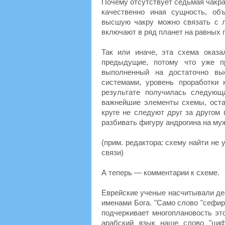
Почему отсутствует седьмая чакра,
качественно иная сущность, об
высшую чакру можно связать с л
включают в ряд планет на равных 
Так или иначе, эта схема оказ
предыдущие, потому что уже п
выполненный на достаточно вы
системами, уровень проработки
результате получилась следующ
важнейшие элементы схемы, оста
круге не следуют друг за другом 
разбивать фигуру андрогина на му
(прим. редактора: схему найти не 
связи)
А теперь — комментарии к схеме.
Еврейские ученые насчитывали де
именами Бога. "Само слово "сефир
подчеркивает многоплановость это
арабский язык наше слово "циф