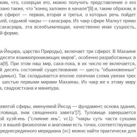
ким, что, созерцая его, можно получить представление о его
ано также, что "конец заложен в начале"[8] и, таким образом, в
 сфирот — первая, вторая и третья, о которых речь пойдет
шей, седьмой чакры — сахасрара. Из чакр сфире Малкут прямо
сахасрара, эта всеобъемлющая, качественно иная сущность,
ой форме.
а-Йецира, царство Природы), включает три сфирот. В Махаяне
"десяти взаимопроникающих миров", особенно разработанных в
[9]. При этом наш мир, саха-лока, в их число не включается,
й десять состояний существования — шесть "обыкновенных"
идимых). Так складывается вполне логичная схема увязки трех
с шестью первыми мирами Махаяны. Из чакр же к этому миру
, свадхистхана и манипура.
девятой сфиры, именуемой Йесод — фундамент, основа здания,
овища, знак священного завета"[7]. Туловище завершается
ой хуэй-инь ("слияние инь", vc1): "чакры суть части сукшма
но в вашей физиологии и анатомии есть точки, соответствующие
переднесрединного меридиана (vc) можно найти практически для