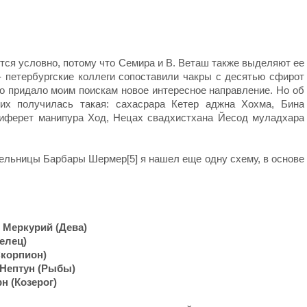
ится условно, потому что Семира и В. Веташ также выделяют ее
т- петербургские коллеги сопоставили чакры с десятью сфирот
что придало моим поискам новое интересное направление. Но об
их получилась такая: сахасрара Кетер аджна Хохма, Бина
Тиферет манипура Ход, Нецах свадхистхана Йесод муладхара
ельницы Барбары Шермер[5] я нашел еще одну схему, в основе
 Меркурий (Дева)
Телец)
Скорпион)
 Нептун (Рыбы)
н (Козерог)