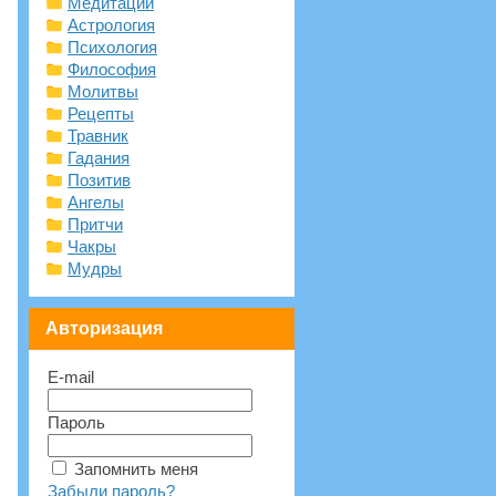
Медитации
Астрология
Психология
Философия
Молитвы
Рецепты
Травник
Гадания
Позитив
Ангелы
Притчи
Чакры
Мудры
Авторизация
E-mail
Пароль
Запомнить меня
Забыли пароль?