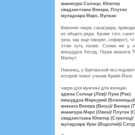
манипура Солнце, Юпитер
свадхистхана Венера, Плутон
муладхара Марс, Вулкан
Верхняя чакра, сахасрара, привод
из общего ряда. Кроме того, санк
(или, как еще говорят, сефирот), 
этом чуть позже. Схема же у н
вишуддха Хесед, Гвура анахата 
Малкут
Наконец, у британской исследоват
которой лежит учение Крийя-Йоги:
чакра для мужчин/ для женщин
аджна Солнце (Лев)/ Луна (Рак)
вишуддха Меркурий (Близнецы)/
анахата Венера (Весы)/ Венера (
манипура Марс (Овен)/ Плутон (
свадхистхана Юпитер (Стрелец)/
муладхара Уран (Водолей)/ Сатур