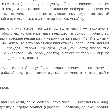
яти (Малькут), по числу пальцев рук. Они противопоставляются
но в каждом таком противопоставлении сефирот заложено их
е только число и соответствующая ему идея, но целый
ый и для человека, и с точки зрения Космоса"[6].
ы делили мир (миры) на две большие части — видимую и
 оболочек, которые мы называем десять сфирот, чтобы с их
ми, которые невидимы, и мирами открытыми... "[7] К видимым
 мы живем, то есть сама наша планета как "реальность, данная
 — созидать, творить, ср. греч. "усия", сущность; любопытно
 с числительным "эсэр", десять), а также ее тварный мир, то
 — выделывать, ваять).
 создал из них Солнце, Луну, звезды и планеты, а на земле —
 райский сад, травы, диких и домашних животных, птиц, рыб и
иров.
ам ха-Асия, ср. с санскр. "саха-лока" — населенный мир),
есятую) сфиру, Малкут (Царство), носящую, однако, "общий"