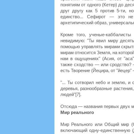
понятиям от одного (Кетер) до дес
друг другу как 5 против 5-ти, 
единство... Сефирот — это н
архетипический образ, универсальн
Кроме того, ученые-каббалист
невидимую: "Ты явил миру десять
помощью управлять мирами скрыты
мирам относится Земля, на которой
нам в ощущениях" (Асия, от "аса"
также сходство — или сродство? —
есть Творение (Йецира, от "йецер"
"... Ты сотворил небо и землю, и
деревья, разнообразные растения,
людей"[7].
Отсюда — названия первых двух м
Мир реального
Мир Реального или Общий мир (Ол
включающий одну-единственную (д