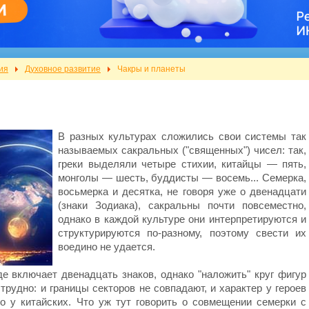
ия
Духовное развитие
Чакры и планеты
В разных культурах сложились свои системы так
называемых сакральных ("священных") чисел: так,
греки выделяли четыре стихии, китайцы — пять,
монголы — шесть, буддисты — восемь... Семерка,
восьмерка и десятка, не говоря уже о двенадцати
(знаки Зодиака), сакральны почти повсеместно,
однако в каждой культуре они интерпретируются и
структурируются по-разному, поэтому свести их
воедино не удается.
де включает двенадцать знаков, однако "наложить" круг фигур
трудно: и границы секторов не совпадают, и характер у героев
то у китайских. Что уж тут говорить о совмещении семерки с