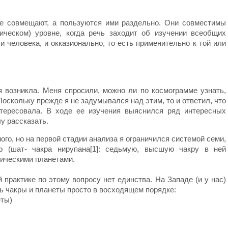
е совмещают, а пользуются ими раздельно. Они совместимы
ческом) уровне, когда речь заходит об изучении всеобщих
и человека, и окказионально, то есть применительно к той или
я возникла. Меня спросили, можно ли по космограмме узнать,
Поскольку прежде я не задумывался над этим, то и ответил, что
тересовала. В ходе ее изучения выяснился ряд интересных
чу рассказать.
го, но на первой стадии анализа я ограничился системой семи,
кр (шат- чакра нирупана[1]: седьмую, высшую чакру в ней
сическими планетами.
 практике по этому вопросу нет единства. На Западе (и у нас)
ь чакры и планеты просто в восходящем порядке:
еты)