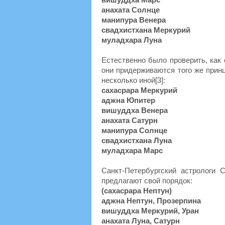
анахата Солнце
манипура Венера
свадхистхана Меркурий
муладхара Луна
Естественно было проверить, как
они придерживаются того же принц
несколько иной[3]:
сахасрара Меркурий
аджна Юпитер
вишуддха Венера
анахата Сатурн
манипура Солнце
свадхистхана Луна
муладхара Марс
Санкт-Петербургский астрологи 
предлагают свой порядок:
(сахасрара Нептун)
аджна Нептун, Прозерпина
вишуддха Меркурий, Уран
анахата Луна, Сатурн