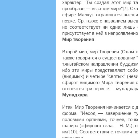
характер: "Ты создал этот мир та
прообразе — высшем мире"[7]. Сказ
сфире Малкут отражаются высшие
позже. Ср. также с названием выс
не соответствует ни одна; лишь 
присутствует в ней в непроявленн
Мир творения
Второй мир, мир Творения (Олам х
также говорится о существовании 
тяньтайском направлении буддизма
ибо эти миры представляют собо
(видимых) и четыре "святых" (нев
сфирот видимого Мира Творения 
относятся три первые — муладхара
Муладхара
Итак, Мир Творения начинается с 
форма. "Йесод — завершение тул
половыми органами, точнее, точк
шарира (эфирного тела — Н. М.), 
им"[10]. Соответствия с точками 
всех чакр.