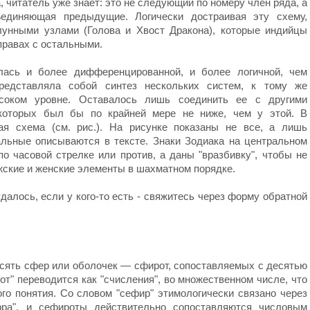
 читатель уже знает: это не следующий по номеру член ряда, а
ъединяющая предыдущие. Логически достраивая эту схему,
унными узлами (Голова и Хвост Дракона), которые индийцы
правах с остальными.
алась и более дифференцированной, и более логичной, чем
редставляла собой синтез нескольких систем, к тому же
соком уровне. Оставалось лишь соединить ее с другими
 которых был бы по крайней мере не ниже, чем у этой. В
ая схема (см. рис.). На рисунке показаны не все, а лишь
льные описываются в тексте. Знаки Зодиака на центральном
по часовой стрелке или против, а даны "вразбивку", чтобы не
жские и женские элементы в шахматном порядке.
удалось, если у кого-то есть - свяжитесь через форму обратной
сять сфер или оболочек — сфирот, сопоставляемых с десятью
от" переводится как "счисления", во множественном числе, что
го понятия. Со словом "сефир" этимологически связано через
ра", и сефироты действительно сопоставляются числовым