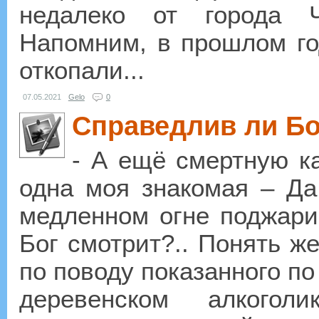
недалеко от города Ч
Напомним, в прошлом го
откопали...
07.05.2021
Gelo
0
Справедлив ли Бо
- А ещё смертную к
одна моя знакомая – Да
медленном огне поджарив
Бог смотрит?.. Понять ж
по поводу показанного п
деревенском алкогол