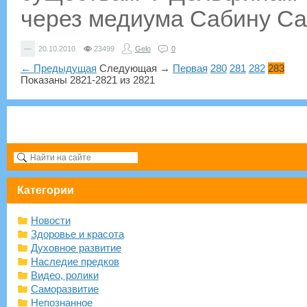
через медиума Сабину Сан
—
20.10.2010
23499
Gelo
0
← Предыдущая
Следующая →
Первая
280
281
282
283
Показаны 2821-2821 из 2821
Категории
Новости
Здоровье и красота
Духовное развитие
Наследие предков
Видео, ролики
Саморазвитие
Непознанное