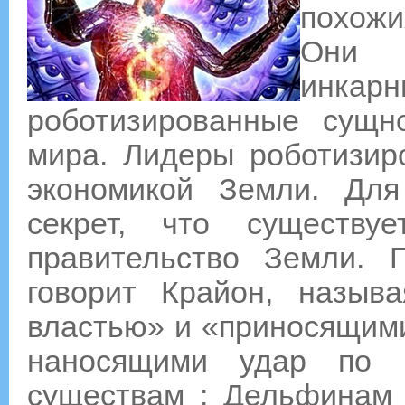
похожи
Они 
инка
роботизированные сущн
мира. Лидеры роботизир
экономикой Земли. Дл
секрет, что существу
правительство Земли. 
говорит Крайон, назыв
властью» и «приносящими
наносящими удар по 
существам : Дельфинам 