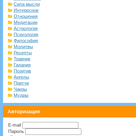
Сила мысли
Интересное
Отношения
Медитации
Астрология
Психология
Философия
Молитвы
Рецепты
Травник
Гадания
Позитив
Ангелы
Притчи
Чакры
Мудры
Авторизация
E-mail
Пароль