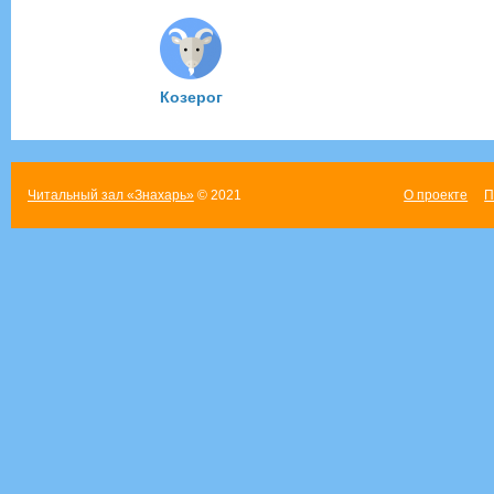
Козерог
Читальный зал «Знахарь»
© 2021
О проекте
П