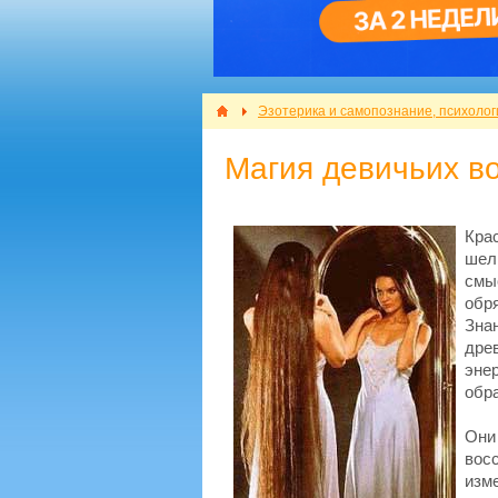
Эзотерика и самопознание, психолог
Магия девичьих в
Кра
шел
смы
обря
Зна
дре
эне
обр
Они
вос
изм