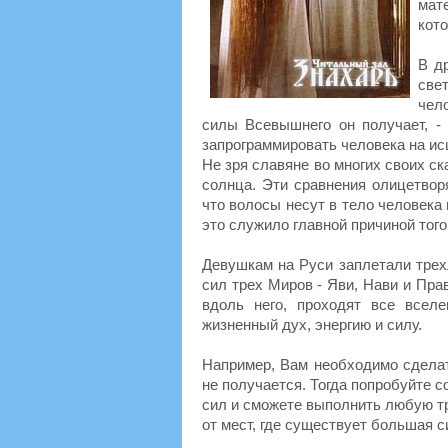
мат
кото
В д
све
чел
силы Всевышнего он получает, - 
запрограммировать человека на исц
Не зря славяне во многих своих с
солнца. Эти сравнения олицетвор
что волосы несут в тело человека 
это служило главной причиной того
Девушкам на Руси заплетали трех
сил трех Миров - Яви, Нави и Пра
вдоль него, проходят все всел
жизненный дух, энергию и силу.
Например, Вам необходимо сделат
не получается. Тогда попробуйте с
сил и сможете выполнить любую тр
от мест, где существует большая с