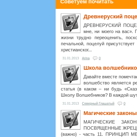
Советуем почитать
Древнеруский поц
ДРЕВНЕРУСКИЙ ПОЦЕЛУЙ
мне, ни моего на вас».
жизни трудно переоценить, поск
печальной, поцелуй присутствует 
христианског...
31.01.2013
Arina
0
Школа волшебник
Давайте вместе помечтае
волшебство является р
статья (в каком – ни будь «Ска
Школу Волшебников? В каждой шутк
31.01.2013
Северный Глашатый
0
Магические законы
МАГИЧЕСКИЕ ЗАКО
ПОСВЯЩЕННЫЕ ЖРЕЦЫ,
(важно) - часть 11. ПРИНЦИП М