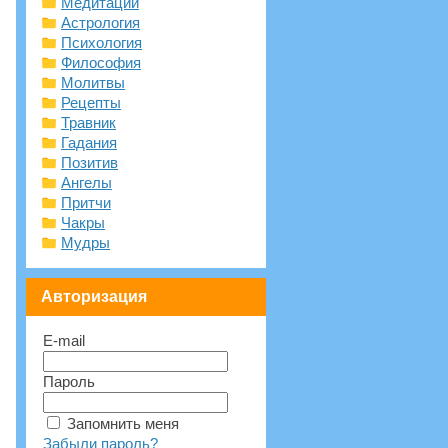
Медитации
Астрология
Психология
Философия
Молитвы
Рецепты
Травник
Гадания
Позитив
Ангелы
Притчи
Чакры
Мудры
Авторизация
E-mail
Пароль
Запомнить меня
Забыли пароль?