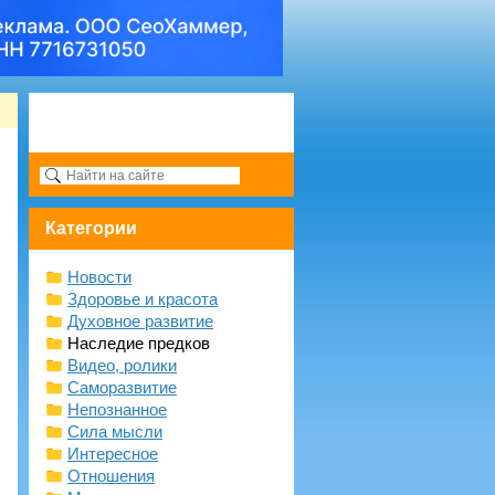
Категории
Новости
Здоровье и красота
Духовное развитие
Наследие предков
Видео, ролики
Саморазвитие
Непознанное
Сила мысли
Интересное
Отношения