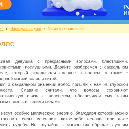
ия
Наследие предков
Магия девичьих волос
олос
сивая девушка с прекрасными волосами, блестящими,
ковистыми, послушными. Давайте разберемся в сакральном
сле, который вкладывали славяне в волосы, а также с
довой магией волос и нитей.
ния о сакральном значении волос пришли к нам из глубокой
вности. Славяне считали, что волосы сохраняют
ргетическую связь с человеком, обеспечивая ему таким
азом связь с высшими силами.
 несут особую магическую энергию, благодаря которой можно
становить силы, исполнить какое-либо желание или даже
енить судьбу. Не случайно в магических обрядах лучшим