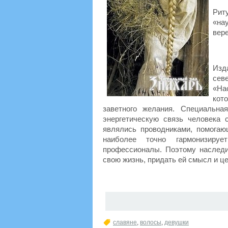
Рит
«на
вере
Изд
сев
«На
кот
заветного желания. Специальна
энергетическую связь человека
являлись проводниками, помога
наиболее точно гармонизируе
профессионалы. Поэтому наслед
свою жизнь, придать ей смысл и це
славяне
,
волосы
,
девушки