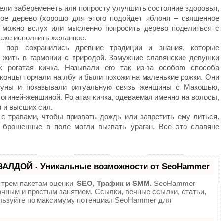
ели забеременеть или попросту улучшить состояние здоровья,
ое дерево (хорошо для этого подойдет яблоня – священное
я можно вслух или мысленно попросить дерево поделиться с
даже исполнить желанное.
 пор сохранились древние традиции и знания, которые
 жить в гармонии с природой. Замужние славянские девушки
к рогатая кичка. Называли его так из-за особого способа
 концы торчали на лбу и были похожи на маленькие рожки. Они
луны и показывали ритуальную связь женщины с Макошью,
огиней-женщиной. Рогатая кичка, одеваемая именно на волосы,
и и высших сил.
с травами, чтобы призвать дождь или запретить ему литься.
 брошенные в поле могли вызвать ураган. Все это славяне
ВАЛДОЙ - Уникальные возможности от SeoHammer
 трем пакетам оценки:
SEO, Трафик и SMM.
SeoHammer
ачным и простым занятием. Ссылки, вечные ссылки, статьи,
ользуйте по максимуму потенциал SeoHammer для