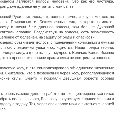
ериалом являются волосы человека. Это как его частичка,
рая даже вдалеке не утратит с ним связь.
ревней Руси считалось, что волосы символизируют множество
тлых Природных и Божественных сил, которые помогают
овеку в жизни. Чем длиннее волосы, тем больше Духовной
считали славяне. Воздействуя на волосы, есть возможность
еление от болезней, на защиту от беды и опасности.
казаниях сравнивали волосы с пшеничными колосьями и лучами
яли силу земли-матушки и солнца-отца. Наши предки верили,
великую силу, а в его голову - мудрость Великих Богов. Именно
, что в древности славяне практически не состригали волосы.
лучевую косу, и это символизировало объединение жизненных
ви. Считалось, что в позвоночник через косу, располагающуюся
енские силы. Они-то и помогали девушкам обрести особый
ь очень важное дело по работе, но сконцентрироваться никак
обрать волосы в хвост, Вы сразу почувствуете прилив энергии и
удовую задачу. Так, через свой волос можно питаться энергией
ила.