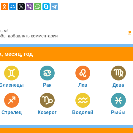
вым!
бы добавлять комментарии
, месяц, год
Близнецы
Рак
Лев
Дева
Стрелец
Козерог
Водолей
Рыбы