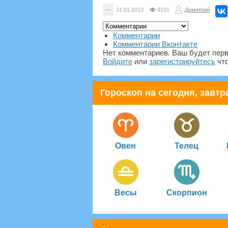
—
31.01.2013
8191
Димитрий
Комментарии
Комментарии Вконтакте
Нет комментариев. Ваш будет пер
Войдите
или
зарегистрируйтесь
что
Гороскоп на сегодня, завтра
Овен
Телец
Весы
Скорпион