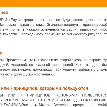
елуй
 «Еду из града вашего вон, не буди вашего целования н
 Псковская первая летопись Значение поцелуя в древнерусско
ольку почти в каждой жизненной ситуации, радостной либ
в качестве необходимого элемента то магического ритуала, т
ов
м. Представим, что мы живет в некоторой сказочной стране, гд
едкой, желанной, но реальной профессией. Как выглядела б
зочном вестнике»), помогающая абитуриенту выбрать лучшу
е есть доля шутки – остально...
 или 7 принципов, которыми пользуются
НЫ ИЛИ 7 ПРИНЦИПОВ, КОТОРЫМИ ПОЛЬЗУЮТС
 ВОЛХВЫ, МАГИ ВСЕХ ВРЕМЕН И НАРОДОВ НА ПРАКТИК
ЕНТАЛИЗМА:Все есть Мысль. Вселенная представляет собо