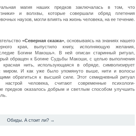
уальная магия наших предков заключалась в том, что
узники» и волхвы, которые совершали обряд плетения
вочных наузов, могли влиять на жизнь человека, на ее течение.
ательство
«Северная сказка»
, основываясь на знаниях нашего
ерного края, выпустило книгу, исполняющую желания,
следие Богини Макошь». В ней описан старинный ритуал,
орый обращен к Богине Судьбы Макоши, с целью выполнения
я красная нить, использующаяся в обряде, символизирует
 с миром. И как уже было упомянуто выше, нити и волосы
ющими обратиться к высшей силе. Этот семидневный ритуал
т настрой человека, считают современные психологи-
ие предков оказалось добрым и светлым способом улучшить
ль.
Обиды. А стоит ли? →