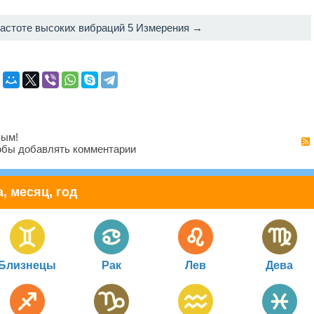
астоте высоких вибраций 5 Измерения →
вым!
бы добавлять комментарии
, месяц, год
Близнецы
Рак
Лев
Дева