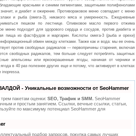
 обладающие красными и синими пигментами, защитными полифенолами
значит, и диабет и ожирение. Противораковое меню совпадает с меню
 злаки и рыба (омега-3), никакого мяса и умеренность. Ежедневные
одниматься пешком по лестнице. Оливковое масло первого отжима
ое меню подходит для здорового сердца и сосудов, против диабета и
ая пища из фастфудов и маргарин. Кислоты омега-3 (рыба и орехи)
информационный обмен между клетками. Также как и вода: мы ее очень
ствует против свободных радикалов — первопричины старения, включая
ется свободных радикалов, тем больше следует потреблять защитных
асные апельсины или яркоокрашенные ягоды, начиная от черники и
ягода в 40 раз полезнее других еще и потому, что активирует в клетках
 inopressa.
ВАЛДОЙ - Уникальные возможности от SeoHammer
 трем пакетам оценки:
SEO, Трафик и SMM.
SeoHammer
ачным и простым занятием. Ссылки, вечные ссылки, статьи,
ользуйте по максимуму потенциал SeoHammer для
er
еллектуальный подбор запросов, покупка самых лучших