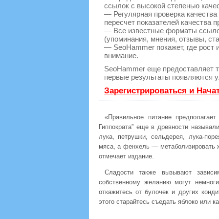
ссылок с высокой степенью каче
— Регулярная проверка качества
пересчет показателей качества п
— Все известные форматы ссылок
(упоминания, мнения, отзывы, ста
— SeoHammer покажет, где рост и
внимание.
SeoHammer еще предоставляет 
первые результаты появляются уж
Зарегистрироваться и Нача
«Правильное питание предполагает 
Гиппократа” еще в древности называли
лука, петрушки, сельдерея, лука-пор
мяса, а фенхель — метаболизировать 
отмечает издание.
Сладости также вызывают зависим
собственному желанию могут немноги
откажитесь от булочек и других конд
этого старайтесь съедать яблоко или ка