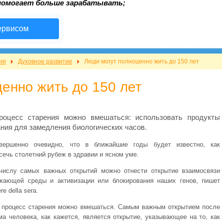
помогает больше зарабатывать;
ервисом
ия
Духовное развитие
Люди могут полноценно жить до 150 лет
енно жить до 150 лет
роцесс старения можно вмешаться: использовать продукты
ания для замедления биологических часов.
вершенно очевидно, что в ближайшие годы будет известно, как
сечь столетний рубеж в здравии и ясном уме.
числу самых важных открытий можно отнести открытие взаимосвязи
жающей среды и активизации или блокирования наших генов, пишет
ere della sera.
 процесс старения можно вмешаться. Самым важным открытием после
ма человека, как кажется, является открытие, указывающее на то, как