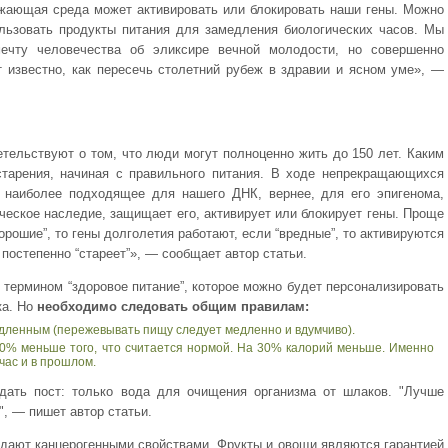
жающая среда может активировать или блокировать наши гены. Можно
льзовать продукты питания для замедления биологических часов. Мы
чту человечества об эликсире вечной молодости, но совершенно
 известно, как пересечь столетний рубеж в здравии и ясном уме», —
тельствуют о том, что люди могут полноценно жить до 150 лет. Каким
тарения, начиная с правильного питания. В ходе непрекращающихся
 наиболее подходящее для нашего ДНК, вернее, для его эпигенома,
ическое наследие, защищает его, активирует или блокирует гены. Проще
рошие”, то гены долголетия работают, если “вредные”, то активируются
постепенно “стареет”», — сообщает автор статьи.
 термином “здоровое питание”, которое можно будет персонализировать
ка. Но
необходимо следовать общим правилам:
ленным (пережевывать пищу следует медленно и вдумчиво).
0% меньше того, что считается нормой. На 30% калорий меньше. Именно
час и в прошлом.
дать пост: только вода для очищения организма от шлаков. "Лучше
", — пишет автор статьи.
дают канцерогенными свойствами. Фрукты и овощи являются гарантией