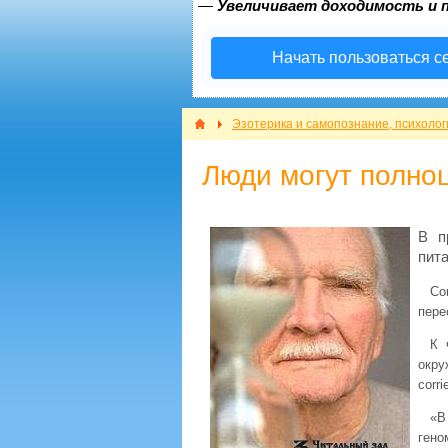
—
Увеличивает доходимость и 
Начать пользоваться с
Эзотерика и самопознание, психолог
Люди могут полноц
В п
пит
Со
пере
К 
окру
corri
«В
гено