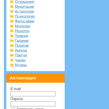
Отношения
Медитации
Астрология
Психология
Философия
Молитвы
Рецепты
Травник
Гадания
Позитив
Ангелы
Притчи
Чакры
Мудры
Авторизация
E-mail
Пароль
Запомнить меня