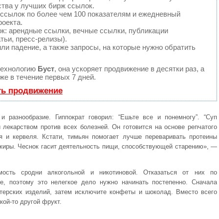
ства у лучших бирж ссылок.
 ссылок по более чем 100 показателям и ежедневный
роекта.
: арендные ссылки, вечные ссылки, публикации
тьи, пресс-релизы).
ли падение, а также запросы, на которые нужно обратить
технологию
Буст
, она ускоряет продвижение в десятки раз, а
е в течение первых 7 дней.
ть продвижение
и разнообразие. Гиппократ говорил: “Ешьте все и понемногу”. “Суп
 лекарством против всех болезней. Он готовится на основе репчатого
ея и кервеля. Кстати, тимьян помогает лучше переваривать протеины
жиры. Чеснок гасит деятельность пищи, способствующей старению», —
ость сродни алкогольной и никотиновой. Отказаться от них по
е, поэтому это нелегкое дело нужно начинать постепенно. Сначала
итерских изделий, затем исключите конфеты и шоколад. Вместо всего
кой-то другой фрукт.