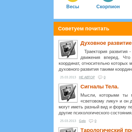
Весы
Скорпион
Советуем почитать
Духовное развитие
Траектория развития - 
движения вперед. Что
координат, относительно которых 
духовного развития такими координа
25.03.2013
НЕ АВТОР
0
Сигналы Тела.
Мысли, которыми ты м
«световому лику» и он 
могут иметь разный вид и форму п
другие психологического состояния,
25.03.2013
Gelo
0
Тарологический пр