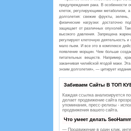
предупреждения рака. В особенности
клеток, регулирующими метаболизм, а 
долголетия: свежие фрукты, зелень,
физические нагрузки: достаточно п
защищает от различных опухолей. Так
высокого давления. Запрещена жарен
регулируют клеточную деятельность и 
мало пьем. И все это в комплексе дей
появление морщин. Чем больше созда
питательных веществ. Например, кр
заканчивая чилийской ягодой маки. Эта 
энзим долголетия», — цитирует издание
Забиваем Сайты В ТОП КУ
Каждая ссылка анализируется по
делает продвижение сайта прозр
упоминания, пресс-релизы - исп
продвижения вашего сайта.
Что умеет делать SeoHamm
— Продвижение в один клик, инт