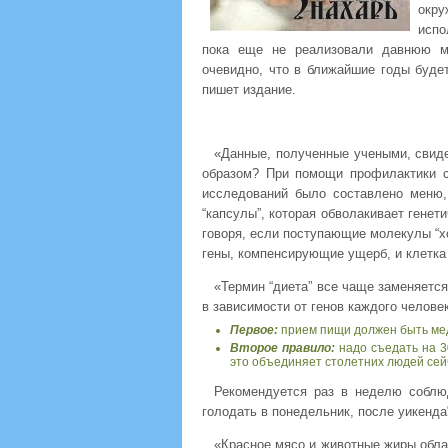
окру
испо
пока еще не реализовали давнюю ме
очевидно, что в ближайшие годы будет
пишет издание.
«Данные, полученные учеными, свиде
образом? При помощи профилактики с
исследований было составлено меню,
“капсулы”, которая обволакивает генет
говоря, если поступающие молекулы “хо
гены, компенсирующие ущерб, и клетка 
«Термин “диета” все чаще заменяется
в зависимости от генов каждого челове
Первое:
прием пищи должен быть мед
Второе правило:
надо съедать на 3
это объединяет столетних людей сей
Рекомендуется раз в неделю соблю
голодать в понедельник, после уикенда
«Красное мясо и животные жиры обла