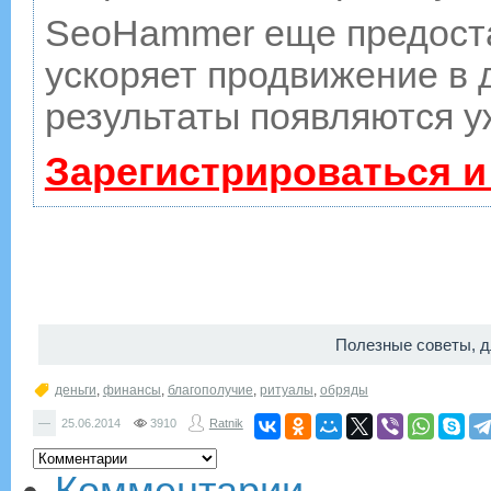
SeoHammer еще предост
ускоряет продвижение в д
результаты появляются у
Зарегистрироваться и
Полезные советы, д
деньги
,
финансы
,
благополучие
,
ритуалы
,
обряды
—
25.06.2014
3910
Ratnik