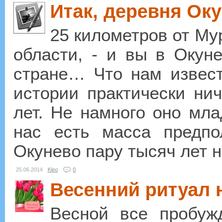
Итак, деревня Ок
25 километров от Му
области, - и вы в Окуне
стране… Что нам извес
истории практически нич
лет. Не намного оно мл
нас есть масса предп
Окунево пару тысяч лет на
25.06.2014
Kleo
0
Весенний ритуал 
Весной все пробуж