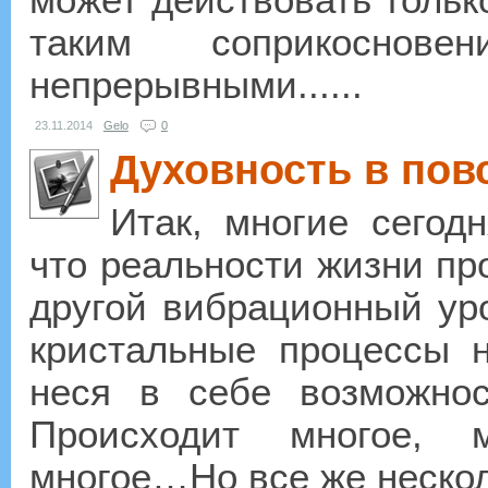
может действовать только
таким соприкосно
непрерывными......
23.11.2014
Gelo
0
Духовность в пов
Итак, многие сегод
что реальности жизни про
другой вибрационный уро
кристальные процессы н
неся в себе возможно
Происходит многое, 
многое…Но все же несколь