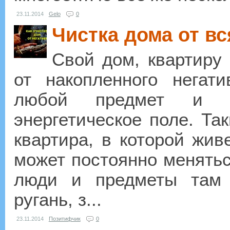
23.11.2014
Gelo
0
Чистка дома от вс
Свой дом, квартиру 
от накопленного негат
любой предмет и п
энергетическое поле. Та
квартира, в которой жив
может постоянно меняться
люди и предметы там 
ругань, з...
23.11.2014
Позитифчик
0