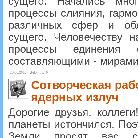
сущего. Начались мно
процессы слияния, гарм
различных сфер и обл
сущего. Человечеству 
процессы единени
составляющими - мирами.
20.06.2016
Gelo
0
Сотворческая раб
ядерных излуч
Дорогие друзья, коллег
планеты истончился. Поэ
Земли просят вас со