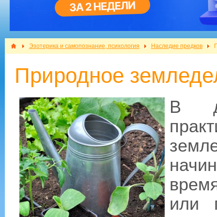
Эзотерика и самопознание, психология
Наследие предков
Природное земледе
В д
пра
земл
начин
время
или 