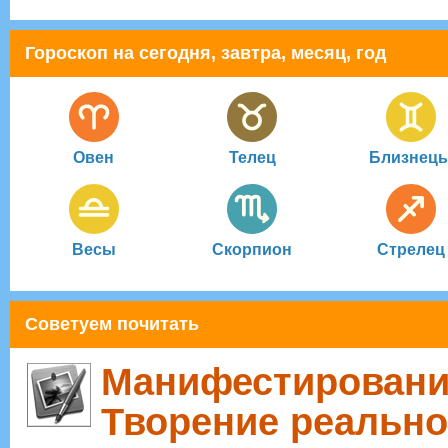
Гороскоп на сегодня, завтра, месяц, год
Овен
Телец
Близнец
Весы
Скорпион
Стрелец
Советуем почитать
Манифестировани
Творение реально