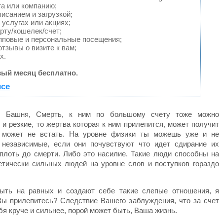
та или компанию;
исанием и загрузкой;
услугах или акциях;
рту/кошелек/счет;
пповые и персональные посещения;
тзывы о визите к вам;
х.
ый месяц бесплатно.
исе
, Башня, Смерть, к ним по большому счету тоже можно
 и резкие, то жертва которая к ним прилепится, может получит
е может не встать. На уровне физики ты можешь уже и не
 независимые, если они почувствуют что идет сдирание их
вплоть до смерти. Либо это насилие. Такие люди способны на
етически сильных людей на уровне слов и поступков гораздо
ыть на равных и создают себе такие слепые отношения, я
Вы прилепитесь? Следствие Вашего заблуждения, что за счет
бя круче и сильнее, порой может быть, Ваша жизнь.