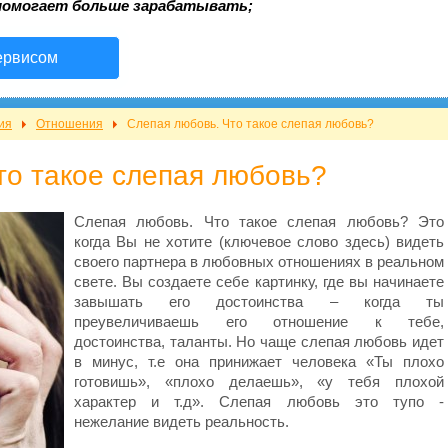
помогает больше зарабатывать;
ервисом
ия
Отношения
Слепая любовь. Что такое слепая любовь?
то такое слепая любовь?
Слепая любовь. Что такое слепая любовь? Это
когда Вы не хотите (ключевое слово здесь) видеть
своего партнера в любовных отношениях в реальном
свете. Вы создаете себе картинку, где вы начинаете
завышать его достоинства – когда ты
преувеличиваешь его отношение к тебе,
достоинства, таланты. Но чаще слепая любовь идет
в минус, т.е она принижает человека «Ты плохо
готовишь», «плохо делаешь», «у тебя плохой
характер и т.д». Слепая любовь это тупо -
нежелание видеть реальность.