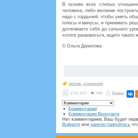
В основе всех слепых отношени
человека, либо желание построить
надо с гордыней, чтобы уметь об
плюсы и минусы, и принимать реше
дотягиваете себя до сильного ур
хотите развиваться, ищите такого ж
© Ольга Данилова
любовь
,
отношения
—
17.01.2017
7496
Полина
Комментарии
Комментарии Вконтакте
Нет комментариев. Ваш будет пер
Войдите
или
зарегистрируйтесь
что