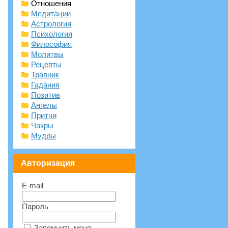
Отношения
Медитации
Астрология
Психология
Философия
Молитвы
Рецепты
Травник
Гадания
Позитив
Ангелы
Притчи
Чакры
Мудры
Авторизация
E-mail
Пароль
Запомнить меня