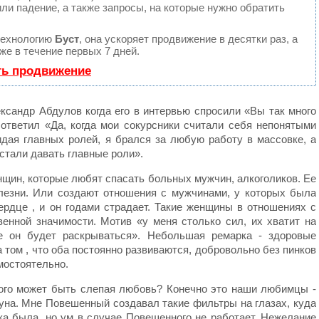
ли падение, а также запросы, на которые нужно обратить
технологию
Буст
, она ускоряет продвижение в десятки раз, а
е в течение первых 7 дней.
ть продвижение
ксандр Абдулов когда его в интервью спросили «Вы так много
ответил «Да, когда мои сокурсники считали себя непонятыми
идая главных ролей, я брался за любую работу в массовке, а
стали давать главные роли».
нщин, которые любят спасать больных мужчин, алкоголиков. Ее
лезни. Или создают отношения с мужчинами, у которых была
ердце , и он годами страдает. Такие женщины в отношениях с
енной значимости. Мотив «у меня столько сил, их хватит на
не он будет раскрываться». Небольшая ремарка - здоровые
 том , что оба постоянно развиваются, добровольно без пинков
мостоятельно.
кого может быть слепая любовь? Конечно это наши любимцы -
на. Мне Повешенный создавал такие фильтры на глазах, куда
ка была, но ум в случае Повешенного не работает. Нежелание