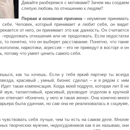
Давайте разберемся с мотивами? Зачем мы создаем
слепую любовь по отношению к людям?
Первая и основная причина
– неумение принимать
 себе. Человек, который принимает и любит себя, он видит
рекается от него, он принимает это как данность. Он считается
р –продолжать отношения или не продолжать. Если недостатки
, то понятно, что он выберет расставание. Понятно, что такие
оголизм, наркотики, агрессия – его не приведут в восторг и он
ь, потому что умеет ценить самого себя.
ешься, как ты хочешь. Если у тебя яркий партнер ты всегда
везда, красивый , умный, бизнес сделал – и я рядом с ним
 Идет такая компенсация. Когда моей подруге, которая лет 8 не
ой муж, талантливый, красивый, руководит отделом в крупной
 он отвечает «Конечно, у него ж такая жена». Она конечно много
карьера была удачная, но сам она не реализовалась в социуме,
 чувствовать себя лучше, чем ты есть на самом деле. Многие
ых творческих мужчин, недохудожников как я их называю, они