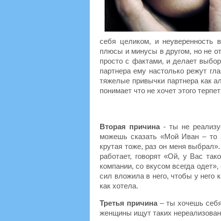
себя целиком, и неуверенность в
плюсы и минусы в другом, но не от
просто с фактами, и делает выбо
партнера ему настолько режут глаз
тяжелые привычки партнера как алк
понимает что не хочет этого терпет
Вторая причина
- ты не реализу
можешь сказать «Мой Иван – то з
крутая тоже, раз он меня выбрал».
работает, говорят «Ой, у Вас так
компании, со вкусом всегда одет»,
сил вложила в него, чтобы у него 
как хотела.
Третья причина
– ты хочешь себя
женщины ищут таких нереализованн