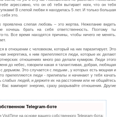
тебе агрессивно, что он об тебя вытирает ноги, что он тебя
тупками! В слепой любви я находилась 5 лет. И только большая
 себя это.
х проявлена слепая любовь – это жертва. Нежелание видеть
не хочешь брать на себя ответственность. Поэтому ты
о-то. Все время находятся причины, чтобы ничего не менять.
ет.
ся в отношении с человеком, который на них паразитирует. Это
ная энергетика, к ним прилепляются люди, которые их делают
ртнерских отношениях много раз делали кумиром. Люди этого
меня до небес, говорили какая я талантливая, добрая, любящая
 с дерьмом. Это случается с людьми , у которых есть мощная и
сто прилепляются люди - прилипалы и начинают у тебя качать
ь слабых людей, и держите их на расстоянии или не общайтесь
у Вас вампирят энергию, сразу разрывайте отношения. Другие
обственном Telegram-боте
VisitTime на основе вашего собственного Telegram-бота: