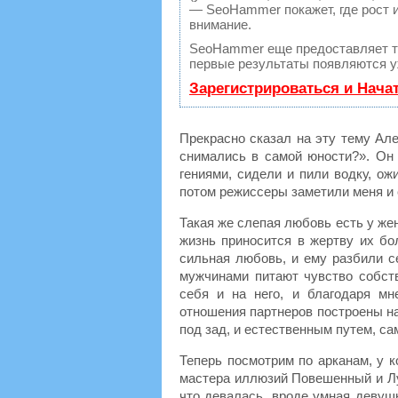
— SeoHammer покажет, где рост и
внимание.
SeoHammer еще предоставляет 
первые результаты появляются уж
Зарегистрироваться и Нача
Прекрасно сказал на эту тему Але
снимались в самой юности?». Он 
гениями, сидели и пили водку, ож
потом режиссеры заметили меня и 
Такая же слепая любовь есть у же
жизнь приносится в жертву их бо
сильная любовь, и ему разбили с
мужчинами питают чувство собств
себя и на него, и благодаря м
отношения партнеров построены на
под зад, и естественным путем, са
Теперь посмотрим по арканам, у 
мастера иллюзий Повешенный и Лу
что девалась, вроде умная девуш