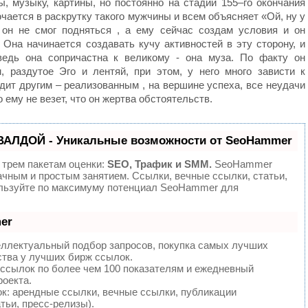
, музыку, картины, но постоянно на стадии 155–го окончания
чается в раскрутку такого мужчины и всем объясняет «Ой, ну у
 он не смог подняться , а ему сейчас создам условия и он
. Она начинается создавать кучу активностей в эту сторону, и
ведь она сопричастна к великому - она муза. По факту он
, раздутое Эго и лентяй, при этом, у него много зависти к
дит другим – реализованным , на вершине успеха, все неудачи
 ему не везет, что он жертва обстоятельств.
ВАЛДОЙ - Уникальные возможности от SeoHammer
 трем пакетам оценки:
SEO, Трафик и SMM.
SeoHammer
ачным и простым занятием. Ссылки, вечные ссылки, статьи,
ользуйте по максимуму потенциал SeoHammer для
er
еллектуальный подбор запросов, покупка самых лучших
ства у лучших бирж ссылок.
 ссылок по более чем 100 показателям и ежедневный
роекта.
: арендные ссылки, вечные ссылки, публикации
тьи, пресс-релизы).