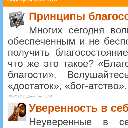
Принципы благос
Многих сегодня вол
обеспеченным и не беспо
получить благосостояни
что же это такое? «Благ
благости». Вслушайтес
«достаток», «бог-атство». 
05.02.2017
Димитрий
0
Уверенность в се
Неуверенные в с