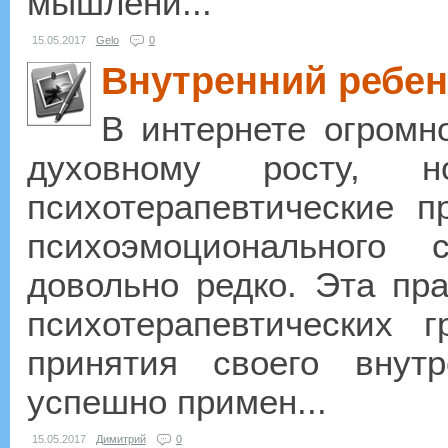
мышлени...
15.05.2017
Gelo
0
Внутренний ребен
В интернете огромн
духовному росту, н
психотерапевтические п
психоэмоционального 
довольно редко. Эта пра
психотерапевтических 
принятия своего внут
успешно примен...
15.05.2017
Димитрий
0