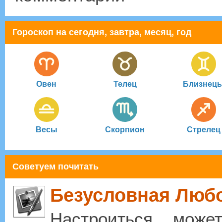
Гороскоп на сегодня, завтра, месяц, год
Овен
Телец
Близнец
Весы
Скорпион
Стрелец
Советуем почитать
Безусловная Люб
Настроиться мож