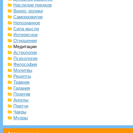
Наследие предков
Видео, ролики
Саморазвитие
Непознанное
Сила мысли
Интересное
Отношения
Медитации
Астрология
Психология
Философия
Молитвы
Рецепты
Травник
Гадания
Позитив
Ангелы
Притчи
Чакры
Мудры