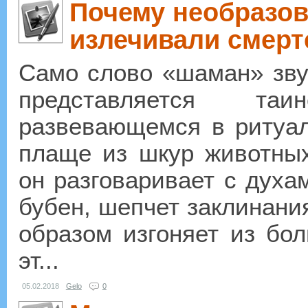
Почему необразов
излечивали смер
Само слово «шаман» зву
представляется та
развевающемся в ритуал
плаще из шкур животных
он разговаривает с духам
бубен, шепчет заклинани
образом изгоняет из бо
эт...
05.02.2018
Gelo
0