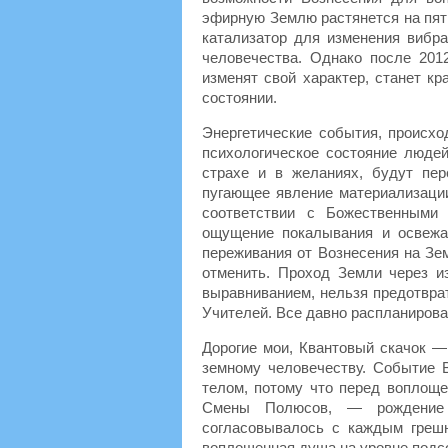
эфирную Землю растянется на пят
катализатор для изменения вибр
человечества. Однако после 201
изменят свой характер, станет к
состоянии.
Энергетические события, происхо
психологическое состояние люде
страхе и в желаниях, будут пер
пугающее явление материализаци
соответствии с Божественными
ощущение покалывания и освежа
переживания от Вознесения на Зе
отменить. Проход Земли через и
выравниванием, нельзя предотвра
Учителей. Все давно распланирова
Дорогие мои, Квантовый скачок — 
земному человечеству. Событие 
телом, потому что перед воплоще
Смены Полюсов, — рождение 
согласовывалось с каждым греш
воплощенная душа на уровне подсоз