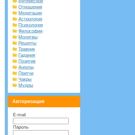
Интересное
Отношения
Медитации
Астрология
Психология
Философия
Молитвы
Рецепты
Травник
Гадания
Позитив
Ангелы
Притчи
Чакры
Мудры
Авторизация
E-mail
Пароль