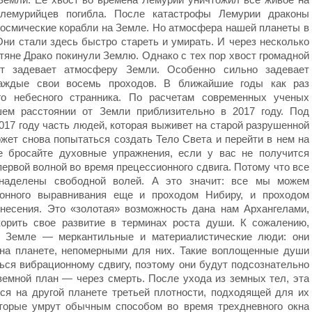
 лемурийцев погибла. После катастрофы Лемурии драконы
космические корабли на Земле. Но атмосфера нашей планеты в
Они стали здесь быстро стареть и умирать. И через несколько
тяне Драко покинули Землю. Однако с тех пор хвост громадной
т задевает атмосферу Земли. Особенно сильно задевает
аждые свои восемь проходов. В ближайшие годы как раз
го небесного странника. По расчетам современных ученых
шем расстоянии от Земли приблизительно в 2017 году. Под
017 году часть людей, которая выживет на старой разрушенной
ет снова попытаться создать Тело Света и перейти в нем на
е бросайте духовные упражнения, если у вас не получится
ервой волной во время прецессионного сдвига. Потому что все
наделены свободной волей. А это значит: все мы можем
ионного выравнивания еще и проходом Нибиру, и проходом
несения. Это «золотая» возможность дана нам Архангелами,
орить свое развитие в терминах роста души. К сожалению,
 Земле — меркантильные и материалистические люди: они
 на планете, непомерными для них. Такие воплощенные души
ься вибрационному сдвигу, поэтому они будут подсознательно
земной план — через смерть. После ухода из земных тел, эта
ся на другой планете третьей плотности, подходящей для их
оторые умрут обычным способом во время трехдневного окна