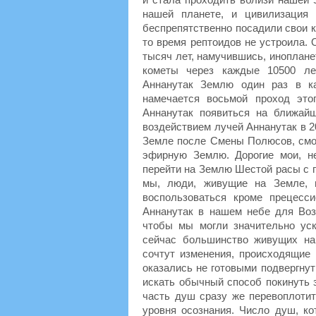
нашей планете, и цивилизация
беспрепятственно посадили свои 
то время рептоидов не устроила. 
тысяч лет, намучившись, иноплане
кометы через каждые 10500 ле
Аннанутак Землю один раз в к
намечается восьмой проход это
Аннанутак появиться на ближай
воздействием лучей Аннанутак в 2
Земле после Смены Полюсов, смож
эфирную Землю. Дорогие мои, н
перейти на Землю Шестой расы с п
мы, люди, живущие на Земле, 
воспользоваться кроме прецесс
Аннанутак в нашем небе для Воз
чтобы мы могли значительно уск
сейчас большинство живущих на
сочтут изменения, происходящие
оказались не готовыми подвергнут
искать обычный способ покинуть 
часть душ сразу же перевоплотит
уровня осознания. Число душ, к