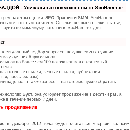
ВАЛДОЙ - Уникальные возможности от SeoHammer
 трем пакетам оценки:
SEO, Трафик и SMM.
SeoHammer
ачным и простым занятием. Ссылки, вечные ссылки, статьи,
ользуйте по максимуму потенциал SeoHammer для
er
еллектуальный подбор запросов, покупка самых лучших
ства у лучших бирж ссылок.
 ссылок по более чем 100 показателям и ежедневный
роекта.
: арендные ссылки, вечные ссылки, публикации
тьи, пресс-релизы).
ли падение, а также запросы, на которые нужно обратить
технологию
Буст
, она ускоряет продвижение в десятки раз, а
е в течение первых 7 дней.
ть продвижение
ние в декабре 2012 года будет считаться «первой волной»
оплощенных душ. Переход чистых и милосердных людей на