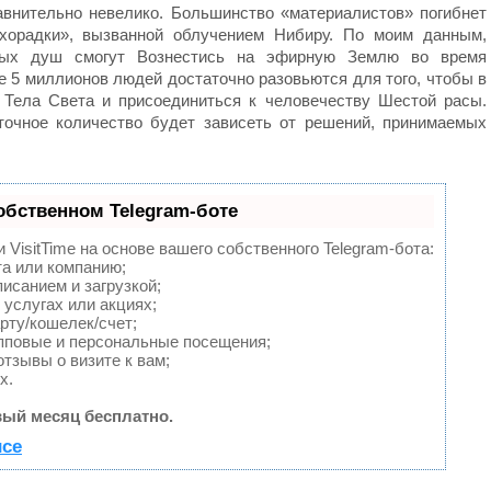
авнительно невелико. Большинство «материалистов» погибнет
хорадки», вызванной облучением Нибиру. По моим данным,
ных душ смогут Вознестись на эфирную Землю во время
 5 миллионов людей достаточно разовьются для того, чтобы в
 Тела Света и присоединиться к человечеству Шестой расы.
точное количество будет зависеть от решений, принимаемых
обственном Telegram-боте
VisitTime на основе вашего собственного Telegram-бота:
та или компанию;
исанием и загрузкой;
услугах или акциях;
рту/кошелек/счет;
пповые и персональные посещения;
тзывы о визите к вам;
х.
ый месяц бесплатно.
исе