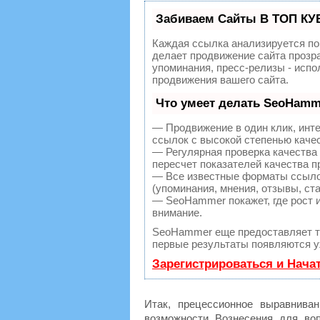
Забиваем Сайты В ТОП КУ
Каждая ссылка анализируется по
делает продвижение сайта прозр
упоминания, пресс-релизы - исп
продвижения вашего сайта.
Что умеет делать SeoHamm
— Продвижение в один клик, инт
ссылок с высокой степенью каче
— Регулярная проверка качества
пересчет показателей качества п
— Все известные форматы ссылок
(упоминания, мнения, отзывы, ста
— SeoHammer покажет, где рост и
внимание.
SeoHammer еще предоставляет 
первые результаты появляются уж
Зарегистрироваться и Нача
Итак, прецессионное выравнива
возможности Вознесения для в