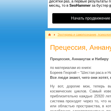
десятки раз, а первые результаты п
месяц, то в
SeoHammer
за бустер
Начать продвижение
Эзотерика и самопознание, психолог
Прецессия, Аннан
Прецессия, Аннанутак и Нибиру
по материалам из книги:
Бореев Георгий – "Шестая раса и Н
Все люди знают, чего они хотят, 
Ну вот, дорогие мои, теперь 
космических циклов. Самый изв
приблизительно каждые 25920 лет
система проходят через то, что 
или областью пространства, в ко
ослабление электромагнитных п