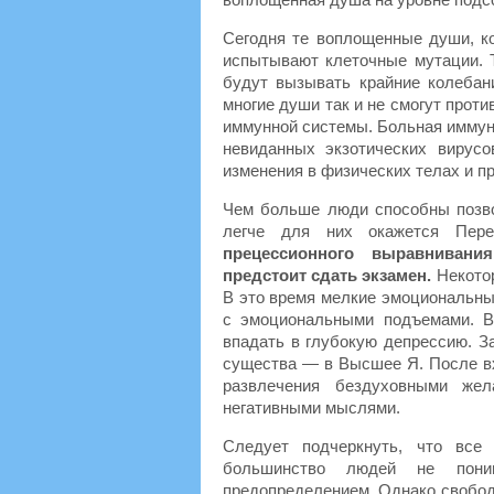
Сегодня те воплощенные души, к
испытывают клеточные мутации. 
будут вызывать крайние колебан
многие души так и не смогут прот
иммунной системы. Больная иммун
невиданных экзотических вирус
изменения в физических телах и п
Чем больше люди способны позво
легче для них окажется Пер
прецессионного выравниван
предстоит сдать экзамен.
Некотор
В это время мелкие эмоциональные
с эмоциональными подъемами. В
впадать в глубокую депрессию. З
существа — в Высшее Я. После в
развлечения бездуховными жел
негативными мыслями.
Следует подчеркнуть, что все
большинство людей не пони
предопределением. Однако свобод