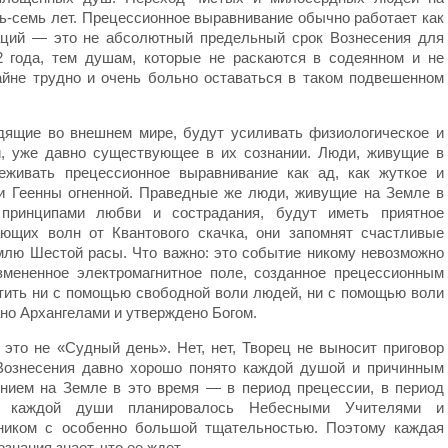
ь-семь лет. Прецессионное выравнивание обычно работает как
аций — это не абсолютный предельный срок Вознесения для
2 года, тем душам, которые не раскаются в содеянном и не
райне трудно и очень больно оставаться в таком подвешенном
дящие во внешнем мире, будут усиливать физиологическое и
й, уже давно существующее в их сознании. Люди, живущие в
еживать прецессионное выравнивание как ад, как жуткое и
и Геенны огненной. Праведные же люди, живущие на Земле в
 принципами любви и сострадания, будут иметь приятное
ющих волн от Квантового скачка, они запомнят счастливые
млю Шестой расы. Что важно: это событие никому невозможно
змененное электромагнитное поле, созданное прецессионным
тить ни с помощью свободной воли людей, ни с помощью воли
но Архангелами и утверждено Богом.
это не «Судный день». Нет, нет, Творец не выносит приговор
Вознесения давно хорошо понято каждой душой и причинным
нием на Земле в это время — в период прецессии, в период
каждой души планировалось Небесными Учителями и
ником с особенно большой тщательностью. Поэтому каждая
нания знает, что ее ждет.