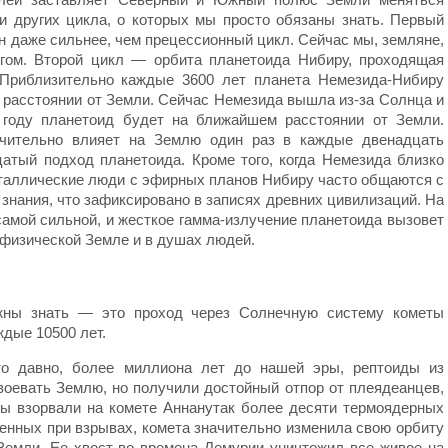
 других цикла, о которых мы просто обязаны знать. Первый
н даже сильнее, чем прецессионный цикл. Сейчас мы, земляне,
игом. Второй цикл — орбита планетоида Нибиру, проходящая
 Приблизительно каждые 3600 лет планета Немезида-Нибиру
 расстоянии от Земли. Сейчас Немезида вышла из-за Солнца и
 году планетоид будет на ближайшем расстоянии от Земли.
ачительно влияет на Землю один раз в каждые двенадцать
цатый подход планетоида. Кроме того, когда Немезида близко
сталлические люди с эфирных планов Нибиру часто общаются с
нания, что зафиксировано в записях древних цивилизаций. На
самой сильной, и жесткое гамма-излучение планетоида вызовет
 физической Земле и в душах людей.
жны знать — это проход через Солнечную систему кометы
ждые 10500 лет.
-то давно, более миллиона лет до нашей эры, рептоиды из
воевать Землю, но получили достойный отпор от плеядеанцев,
ны взорвали на комете Аннанутак более десяти термоядерных
ченных при взрывах, комета значительно изменила свою орбиту
Земли. Ее хвост во времена Лемурии уничтожил все живое на