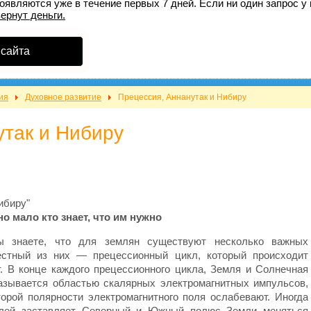
оявляются уже в течение первых 7 дней. Если ни один запрос у 
вернут деньги.
 сайта
ия
Духовное развитие
Прецессия, Аннанутак и Нибиру
утак и Нибиру
ибиру"
но мало кто знает, что им нужно
вы знаете, что для землян существуют несколько важных
естный из них — прецессионный цикл, который происходит
. В конце каждого прецессионного цикла, Земля и Солнечная
называется областью скалярных электромагнитных импульсов,
торой полярности электромагнитного поля ослабевают. Иногда
олей заставляет Северный и Южный полюс Земли меняться