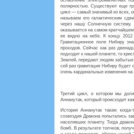
полярностью. Существуют еще три
цикл — самый значимый из всех, о
называем его галактическим сдв
через нашу Солнечную систему.
оказывается на самом кратчайшем
ее видно на небе. К концу 2012
Гравитационное поле Нибиру зн
проходов. Сейчас как раз двенад
подходит к нашей планете, то кри
Землей, передают людям забытые з
сей раз гравитация Нибиру будет 
очень кардинальные изменения на
Третий цикл, о котором мы дол
Аннанутак, который происходит ка
История Аннанутак такая: когда
созвездия Дракона попытались за
населявших планету. Тогда драко
бомб. В результате толчков, полу
и стала проходить вблизи нашей 