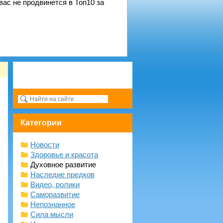
вас не продвинется в Топ10 за
Категории
Новости
Здоровье и красота
Духовное развитие
Наследие предков
Видео, ролики
Саморазвитие
Непознанное
Сила мысли