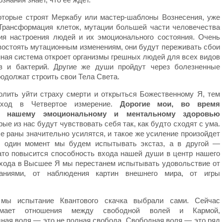
оторые строят Меркабу или мастер-шаблоны Вознесения, уже
Трансформация клеток, мутации большей части человечества
ия настроения людей и их эмоционального состояния. Очень
ивостоять мутационным изменениям, они будут переживать сбои
ная система откроет организмы грешных людей для всех видов
ов и бактерий. Другие же души пройдут через болезненные
родолжат строить свои Тела Света.
лить уйти страху смерти и открыться Божественному Я, тем
еход в Четвертое измерение.
Дорогие мои, во время
ия нашему эмоциональному и ментальному здоровью
ые из нас будут чувствовать себя так, как будто сходят с ума.
 раны значительно усилятся, и такое же усиление произойдет
 один момент мы будем испытывать экстаз, а в другой —
ато повысится способность входа нашей души в центр нашего
хода в Высшее Я мы перестанем испытывать удовольствие от
аниями, от наблюдения картин внешнего мира, от игры
 мы испытание Квантового скачка выбрали сами. Сейчас
мает отношения между свободной волей и Кармой,
ная воля — это не полная свобода. Свободная воля — это ряд