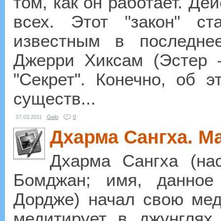
том, как он работает. Де
всех. Этот "закон" с
известным в последне
Джерри Хиксам (Эстер 
"Секрет". Конечно, об э
существ...
07.03.2011
Gelo
0
Дхарма Сангха. М
Дхарма Сангха (на
Бомджан; имя, данно
Дордже) начал свою мед
медитирует в джунгля