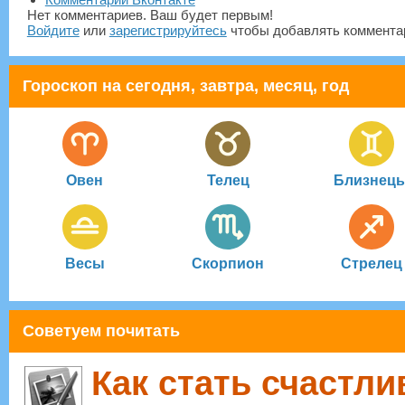
Нет комментариев. Ваш будет первым!
Войдите
или
зарегистрируйтесь
чтобы добавлять коммента
Гороскоп на сегодня, завтра, месяц, год
Овен
Телец
Близнец
Весы
Скорпион
Стрелец
Советуем почитать
Как стать счастл