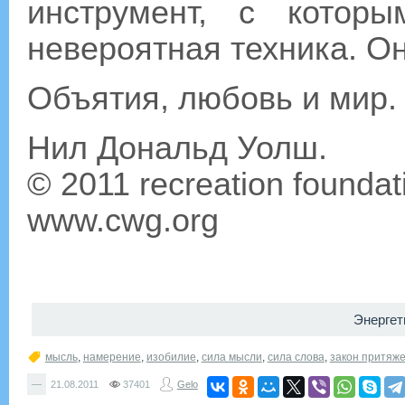
инструмент, с котор
невероятная техника. Он
Объятия, любовь и мир.
Нил Дональд Уолш.
© 2011 recreation foundat
www.cwg.org
Энергет
мысль
,
намерение
,
изобилие
,
сила мысли
,
сила слова
,
закон притяж
—
21.08.2011
37401
Gelo