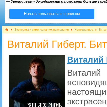
—
Увеличивает доходимость и помогает больше зар
Начать пользоваться сервисом
Эзотерика и самопознание, психология
Непознанное
Витал
Виталий Гиберт. Бит
Виталий 
Витал
яснови
настоя
экстрас