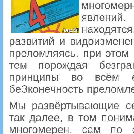
многомерн
явлений
находят
развитий и видоизмене
преломляясь, при этом
тем порождая безгра
принципы во всём е
беЗконечность преломл
Мы развёртывающие с
так далее, в том поним
многомерен, сам по 