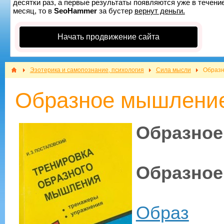
десятки раз, а первые результаты появляются уже в течение
месяц, то в
SeoHammer
за бустер
вернут деньги.
Начать продвижение сайта
Эзотерика и самопознание, психология
Сила мысли
Образн
Образное мышление
Образное
Образно
Образ
эт