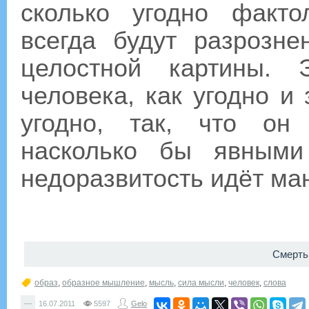
сколько угодно факто
всегда будут разрозн
целостной картины. 
человека, как угодно и 
угодно, так, что он
насколько бы явными
недоразвитость идёт ма
Смерть
образ
,
образное мышление
,
мысль
,
сила мысли
,
человек
,
слова
—
16.07.2011
5597
Gelo