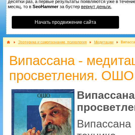
десятки раз, а первые результаты появляются уже в течение
месяц, то в
SeoHammer
за бустер
вернут деньги.
Начать продвижение сайта
Эзотерика и самопознание, психология
Медитации
Випасса
Випассана - медита
просветления. ОШО
Випассана
просветл
Випассан