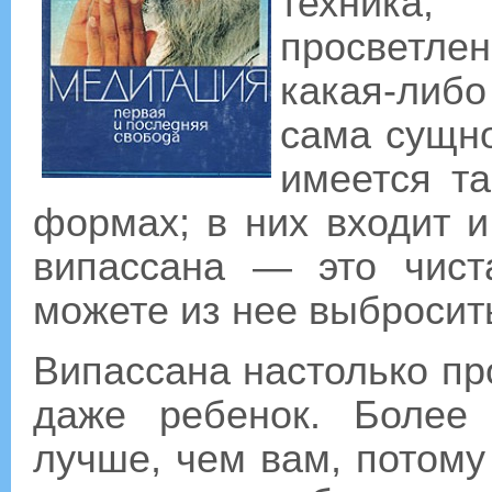
техник
просветл
какая-либо
сама сущно
имеется та
формах; в них входит и
випассана — это чист
можете из нее выбросить
Випассана настолько пр
даже ребенок. Более 
лучше, чем вам, потому