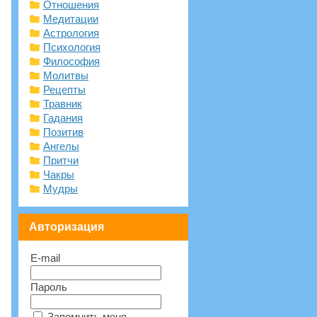
Отношения
Медитации
Астрология
Психология
Философия
Молитвы
Рецепты
Травник
Гадания
Позитив
Ангелы
Притчи
Чакры
Мудры
Авторизация
E-mail
Пароль
Запомнить меня