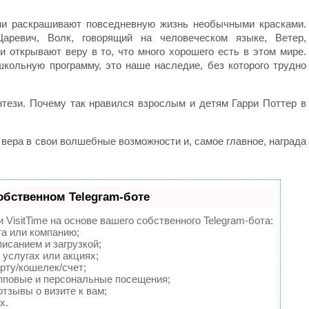
ни раскрашивают повседневную жизнь необычными красками.
аревич, Волк, говорящий на человеческом языке, Ветер,
 открывают веру в то, что много хорошего есть в этом мире.
школьную программу, это наше наследие, без которого трудно
тези. Почему так нравился взрослым и детям Гарри Поттер в
 вера в свои волшебные возможности и, самое главное, награда
обственном Telegram-боте
VisitTime на основе вашего собственного Telegram-бота:
та или компанию;
исанием и загрузкой;
услугах или акциях;
рту/кошелек/счет;
пповые и персональные посещения;
тзывы о визите к вам;
х.