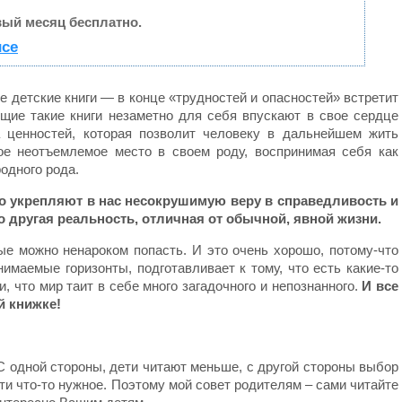
ый месяц бесплатно.
исе
е детские книги — в конце «трудностей и опасностей» встретит
ие такие книги незаметно для себя впускают в свое сердце
а ценностей, которая позволит человеку в дальнейшем жить
ое неотъемлемое место в своем роду, воспринимая себя как
одного рода.
ко укрепляют в нас несокрушимую веру в справедливость и
 то другая реальность, отличная от обычной, явной жизни.
ые можно ненароком попасть. И это очень хорошо, потому-что
имаемые горизонты, подготавливает к тому, что есть какие-то
 что мир таит в себе много загадочного и непознанного.
И все
й книжке!
С одной стороны, дети читают меньше, с другой стороны выбор
ти что-то нужное. Поэтому мой совет родителям – сами читайте