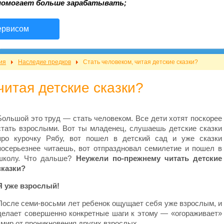
помогает больше зарабатывать;
ервисом
ия
Наследие предков
Стать человеком, читая детские сказки?
читая детские сказки?
Большой это труд — стать человеком. Все дети хотят поскорее
стать взрослыми. Вот ты младенец, слушаешь детские сказки
про курочку Рябу, вот пошел в детский сад и уже сказки
посерьезнее читаешь, вот отпраздновал семилетие и пошел в
школу. Что дальше?
Неужели по-прежнему читать детские
сказки?
Я уже взрослый!
После семи-восьми лет ребенок ощущает себя уже взрослым, и
делает совершенно конкретные шаги к этому — «огораживает»
 мир от проникновения других взрослых.