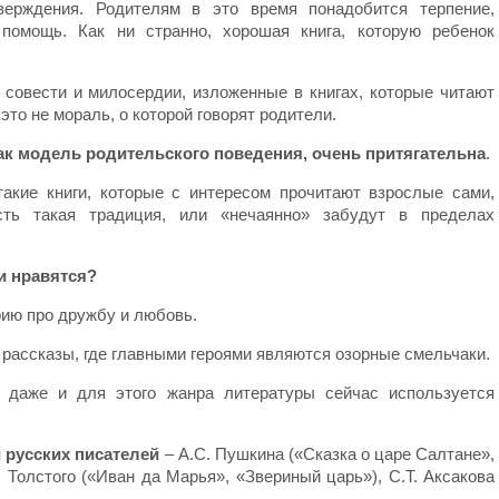
ерждения. Родителям в это время понадобится терпение,
 помощь. Как ни странно, хорошая книга, которую ребенок
, совести и милосердии, изложенные в книгах, которые читают
то не мораль, о которой говорят родители.
как модель родительского поведения, очень притягательна
.
такие книги, которые с интересом прочитают взрослые сами,
сть такая традиция, или «нечаянно» забудут в пределах
и нравятся?
рию про дружбу и любовь.
рассказы, где главными героями являются озорные смельчаки.
ь даже и для этого жанра литературы сейчас используется
и русских писателей
– А.С. Пушкина («Сказка о царе Салтане»,
. Толстого («Иван да Марья», «Звериный царь»), С.Т. Аксакова