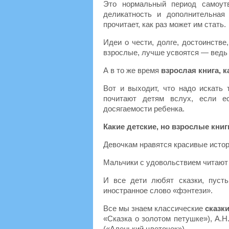
Это нормальный период самоутв
деликатность и дополнительная
прочитает, как раз может им стать.
Идеи о чести, долге, достоинстве
взрослые, лучше усвоятся — ведь э
А в то же время
взрослая книга, 
Вот и выходит, что надо искать 
почитают детям вслух, если е
досягаемости ребенка.
Какие детские, но взрослые книг
Девочкам нравятся красивые исто
Мальчики с удовольствием читают 
И все дети любят сказки, пуст
иностранное слово «фэнтези».
Все мы знаем классические
сказк
«Сказка о золотом петушке»), А.Н
(«Аленький цветочек»).