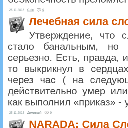
25.11.2013
Gelo
0
Лечебная сила сл
Утверждение, что с
стало банальным, но 
серьезно. Есть, правда, и
то выкрикнул в сердца
через час ( на следую
действительно умер или
как выполнил «приказ» - 
25.11.2013
Димитрий
0
NARADA: Сила Сл