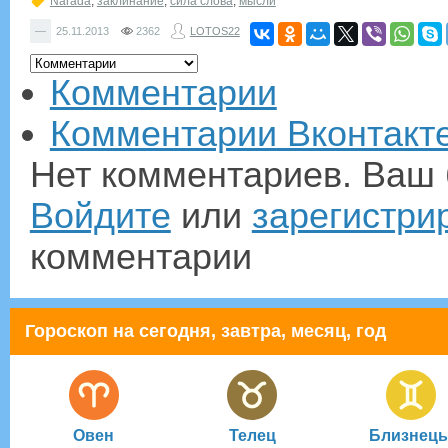
Narada
,
заклинание
,
сила слова
,
мысли
—
25.11.2013
2362
LOTOS22
Комментарии
Комментарии Вконтакт
Нет комментариев. Ваш 
Войдите
или
зарегистри
комментарии
Гороскоп на сегодня, завтра, месяц, год
Овен
Телец
Близнец