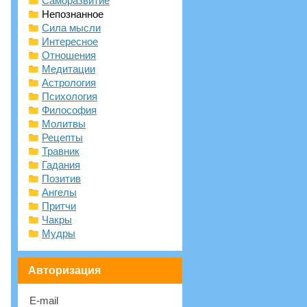
Саморазвитие
Непознанное
Сила мысли
Интересное
Отношения
Медитации
Астрология
Психология
Философия
Молитвы
Рецепты
Травник
Гадания
Позитив
Ангелы
Притчи
Чакры
Мудры
Авторизация
E-mail