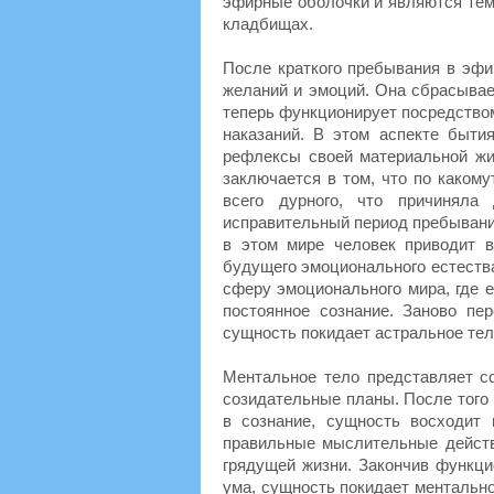
эфирные оболочки и являются тем
кладбищах.
После краткого пребывания в эфи
желаний и эмоций. Она сбрасывае
теперь функционирует посредством
наказаний. В этом аспекте быт
рефлексы своей материальной жиз
заключается в том, что по каком
всего дурного, что причиняла
исправительный период пребывание
в этом мире человек приводит 
будущего эмоционального естества
сферу эмоционального мира, где 
постоянное сознание. Заново пе
сущность покидает астральное тел
Ментальное тело представляет с
созидательные планы. После того 
в сознание, сущность восходит 
правильные мыслительные действ
грядущей жизни. Закончив функци
ума, сущность покидает ментально