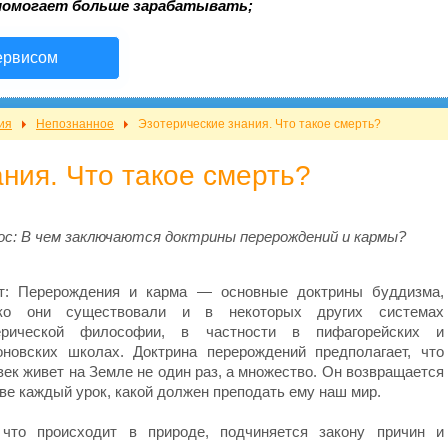
помогает больше зарабатывать;
ервисом
ия
Непознанное
Эзотерические знания. Что такое смерть?
ния. Что такое смерть?
ос: В чем заключаются доктрины перерождений и кармы?
т: Перерождения и карма — основные доктрины буддизма,
ко они существовали и в некоторых других системах
ерической философии, в частности в пифагорейских и
оновских школах. Доктрина перерождений предполагает, что
век живет на Земле не один раз, а множество. Он возвращается
тве каждый урок, какой должен преподать ему наш мир.
 что происходит в природе, подчиняется закону причин и