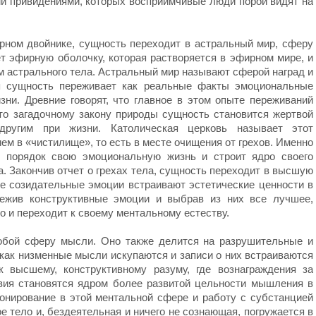
и привидениями, которых восприимчивые люди порой видят на
рном двойнике, сущность переходит в астральный мир, сферу
т эфирную оболочку, которая растворяется в эфирном мире, и
 астрального тела. Астральный мир называют сферой наград и
ия сущность переживает как реальные факты эмоциональные
ни. Древние говорят, что главное в этом опыте переживаний
уто загадочному закону природы сущность становится жертвой
 другим при жизни. Католическая церковь называет этот
м в «чистилище», то есть в месте очищения от грехов. Именно
в порядок свою эмоциональную жизнь и строит ядро своего
. Закончив отчет о грехах тела, сущность переходит в высшую
ее созидательные эмоции встраивают эстетические ценности в
режив конструктивные эмоции и выбрав из них все лучшее,
о и переходит к своему ментальному естеству.
обой сферу мысли. Оно также делится на разрушительные и
как низменные мысли искупаются и записи о них встраиваются
к высшему, конструктивному разуму, где вознаграждения за
ия становятся ядром более развитой цельности мышления в
онирование в этой ментальной сфере и работу с субстанцией
е тело и, бездеятельная и ничего не сознающая, погружается в