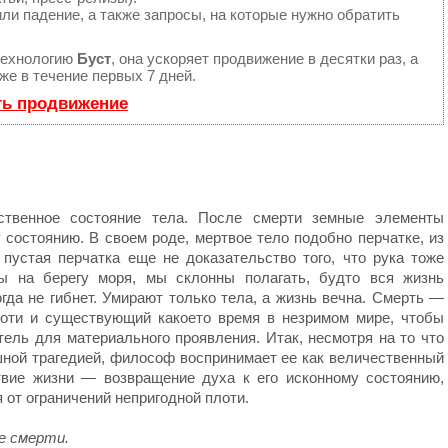
ли падение, а также запросы, на которые нужно обратить
технологию
Буст
, она ускоряет продвижение в десятки раз, а
е в течение первых 7 дней.
ть продвижение
ственное состояние тела. После смерти земные элементы
состоянию. В своем роде, мертвое тело подобно перчатке, из
 пустая перчатка еще не доказательство того, что рука тоже
ны на берегу моря, мы склонны полагать, будто вся жизнь
огда не гибнет. Умирают только тела, а жизнь вечна. Смерть —
оти и существующий какоето время в незримом мире, чтобы
ель для материального проявления. Итак, несмотря на то что
ной трагедией, философ воспринимает ее как величественный
вие жизни — возвращение духа к его исконному состоянию,
 от ограничений непригодной плоти.
е смерти.