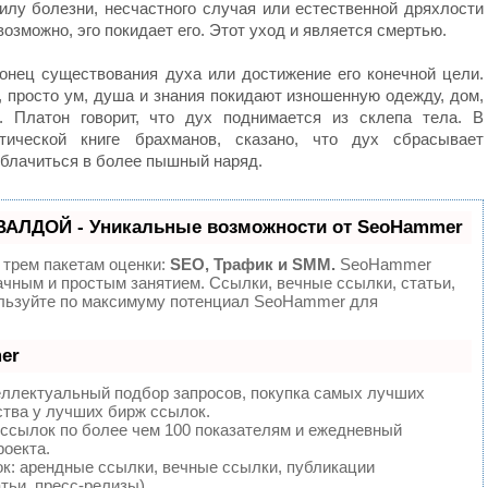
илу болезни, несчастного случая или естественной дряхлости
озможно, эго покидает его. Этот уход и является смертью.
конец существования духа или достижение его конечной цели.
, просто ум, душа и знания покидают изношенную одежду, дом,
. Платон говорит, что дух поднимается из склепа тела. В
стической книге брахманов, сказано, что дух сбрасывает
облачиться в более пышный наряд.
ВАЛДОЙ - Уникальные возможности от SeoHammer
 трем пакетам оценки:
SEO, Трафик и SMM.
SeoHammer
ачным и простым занятием. Ссылки, вечные ссылки, статьи,
ользуйте по максимуму потенциал SeoHammer для
er
еллектуальный подбор запросов, покупка самых лучших
ства у лучших бирж ссылок.
 ссылок по более чем 100 показателям и ежедневный
роекта.
: арендные ссылки, вечные ссылки, публикации
тьи, пресс-релизы).