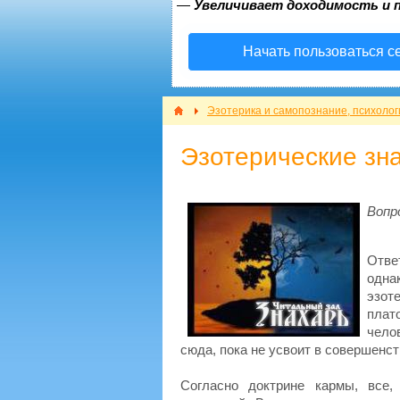
—
Увеличивает доходимость и 
Начать пользоваться с
Эзотерика и самопознание, психолог
Эзотерические зна
Вопр
Отве
одна
эзот
плат
чело
сюда, пока не усвоит в совершенс
Согласно доктрине кармы, все,