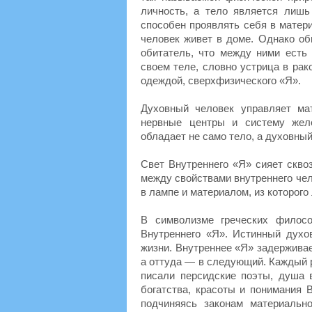
личность, а тело является лишь
способен проявлять себя в матери
человек живет в доме. Однако об
обитатель, что между ними есть 
своем теле, словно устрица в ра
одеждой, сверхфизического «Я».
Духовный человек управляет ма
нервные центры и систему желе
обладает не само тело, а духовный
Свет Внутреннего «Я» сияет скво
между свойствами внутреннего чел
в лампе и материалом, из которого
В символизме греческих филос
Внутреннего «Я». Истинный духо
жизни. Внутреннее «Я» задерживае
а оттуда — в следующий. Каждый ра
писали персидские поэты, душа 
богатства, красоты и понимания 
подчиняясь законам материально