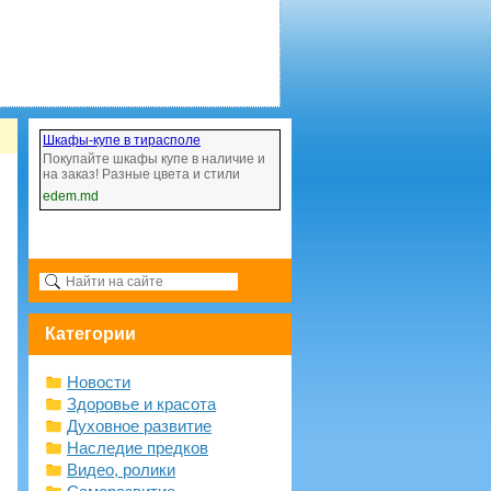
Шкафы-купе в тирасполе
Покупайте шкафы купе в наличие и
на заказ! Разные цвета и стили
edem.md
Категории
Новости
Здоровье и красота
Духовное развитие
Наследие предков
Видео, ролики