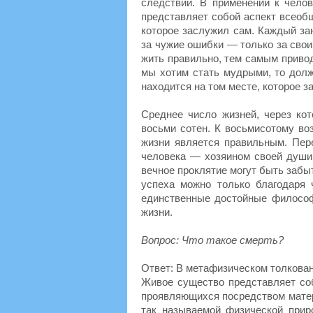
следствий. В применении к челов
представляет собой аспект всеоб
которое заслужил сам. Каждый зан
за чужие ошибки — только за свои
жить правильно, тем самым привод
мы хотим стать мудрыми, то долж
находится на том месте, которое 
Среднее число жизней, через кот
восьми сотен. К восьмисотому во
жизни является правильным. Пер
человека — хозяином своей души
вечное проклятие могут быть забы
успеха можно только благодаря
единственные достойные филосо
жизни.
Вопрос: Что такое смерть?
Ответ: В метафизическом толкован
Живое существо представляет соб
проявляющихся посредством матери
так называемой физической при