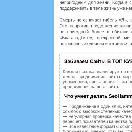
непригодным для жизни. Когда в с
поддерживать в теле жизнь уже нев
Смерть не означает гибель «Я», 
Это, напротив, продолжение жизни
не пригодный более к обитанию
«БхагавадГите», прекрасной ми
потрепанные одеяния и готовится 
Забиваем Сайты В ТОП КУ
Каждая ссылка анализируется по
делает продвижение сайта прозр
упоминания, пресс-релизы - исп
продвижения вашего сайта.
Что умеет делать SeoHamm
— Продвижение в один клик, инт
ссылок с высокой степенью каче
— Регулярная проверка качества
пересчет показателей качества п
— Все известные форматы ссылок
(упоминания, мнения, отзывы, ста