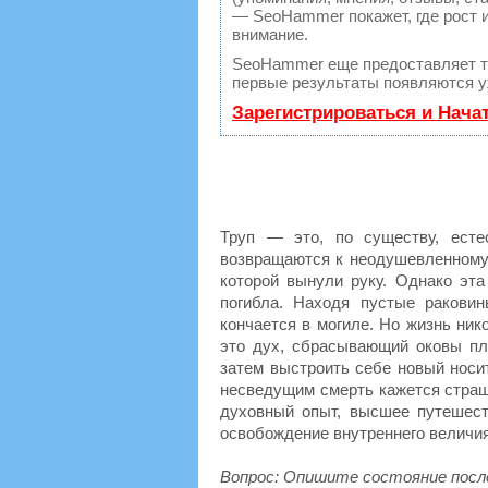
— SeoHammer покажет, где рост и
внимание.
SeoHammer еще предоставляет 
первые результаты появляются уж
Зарегистрироваться и Нача
Труп — это, по существу, есте
возвращаются к неодушевленному 
которой вынули руку. Однако эта
погибла. Находя пустые ракови
кончается в могиле. Но жизнь ник
это дух, сбрасывающий оковы пл
затем выстроить себе новый носит
несведущим смерть кажется страш
духовный опыт, высшее путешест
освобождение внутреннего величия
Вопрос: Опишите состояние посл