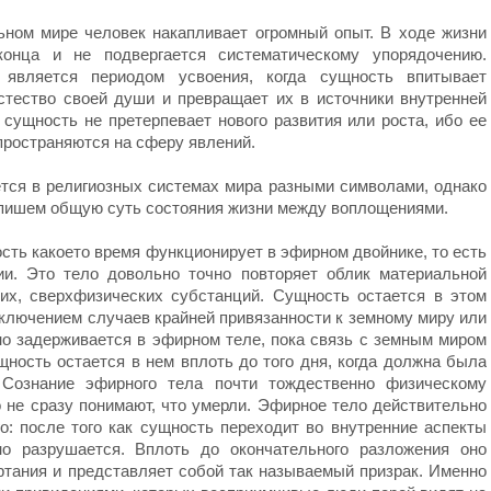
ьном мире человек накапливает огромный опыт. В ходе жизни
онца и не подвергается систематическому упорядочению.
является периодом усвоения, когда сущность впитывает
тество своей души и превращает их в источники внутренней
сущность не претерпевает нового развития или роста, ибо ее
пространяются на сферу явлений.
тся в религиозных системах мира разными символами, однако
опишем общую суть состояния жизни между воплощениями.
сть какоето время функционирует в эфирном двойнике, то есть
ии. Это тело довольно точно повторяет облик материальной
ких, сверхфизических субстанций. Сущность остается в этом
ключением случаев крайней привязанности к земному миру или
но задерживается в эфирном теле, пока связь с земным миром
щность остается в нем вплоть до того дня, когда должна была
. Сознание эфирного тела почти тождественно физическому
 не сразу понимают, что умерли. Эфирное тело действительно
о: после того как сущность переходит во внутренние аспекты
но разрушается. Вплоть до окончательного разложения оно
ртания и представляет собой так называемый призрак. Именно