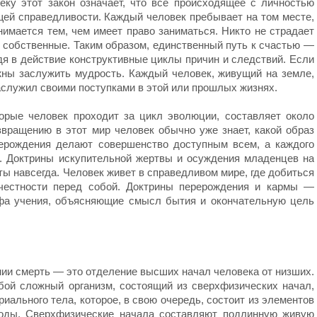
еку этот закон означает, что все происходящее с личностью
щей справедливости. Каждый человек пребывает на том месте,
имается тем, чем имеет право заниматься. Никто не страдает
 собственные. Таким образом, единственный путь к счастью —
я в действие конструктивные циклы причин и следствий. Если
ны заслужить мудрость. Каждый человек, живущий на земле,
заслужил своими поступками в этой или прошлых жизнях.
орые человек проходит за цикл эволюции, составляет около
звращению в этот мир человек обычно уже знает, какой образ
ерождения делают совершенство доступным всем, а каждого
. Доктрины искупительной жертвы и осуждения младенцев на
ты навсегда. Человек живет в справедливом мире, где добиться
 честности перед собой. Доктрины перерождения и кармы —
фа учения, объясняющие смысл бытия и окончательную цель
ии смерть — это отделение высших начал человека от низших.
ой сложный организм, состоящий из сверхфизических начал,
ального тела, которое, в свою очередь, состоит из элементов
роды. Сверхфизические начала составляют подлинную живую