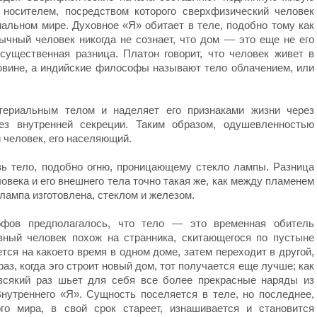
 носителем, посредством которого сверхфизический человек
альном мире. Духовное «Я» обитает в теле, подобно тому как
ычный человек никогда не сознает, что дом — это еще не его
существенная разница. Платон говорит, что человек живет в
ковине, а индийские философы называют тело облачением, или
териальным телом и наделяет его признаками жизни через
з внутренней секреции. Таким образом, одушевленностью
 человек, его населяющий.
зь тело, подобно огню, проницающему стекло лампы. Разница
овека и его внешнего тела точно такая же, как между пламенем
 лампа изготовлена, стеклом и железом.
офов предполагалось, что тело — это временная обитель
вный человек похож на странника, скитающегося по пустыне
тся на какоето время в одном доме, затем переходит в другой,
з, когда эго строит новый дом, тот получается еще лучше; как
всякий раз шьет для себя все более прекрасные наряды из
Внутреннего «Я». Сущность поселяется в теле, но последнее,
го мира, в свой срок стареет, изнашивается и становится