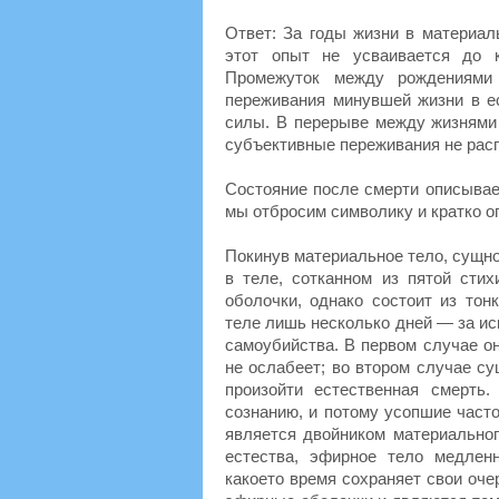
Ответ: За годы жизни в материал
этот опыт не усваивается до к
Промежуток между рождениями 
переживания минувшей жизни в ес
силы. В перерыве между жизнями 
субъективные переживания не рас
Состояние после смерти описывае
мы отбросим символику и кратко 
Покинув материальное тело, сущно
в теле, сотканном из пятой стих
оболочки, однако состоит из тон
теле лишь несколько дней — за ис
самоубийства. В первом случае о
не ослабеет; во втором случае су
произойти естественная смерть
сознанию, и потому усопшие часто
является двойником материальног
естества, эфирное тело медлен
какоето время сохраняет свои оче