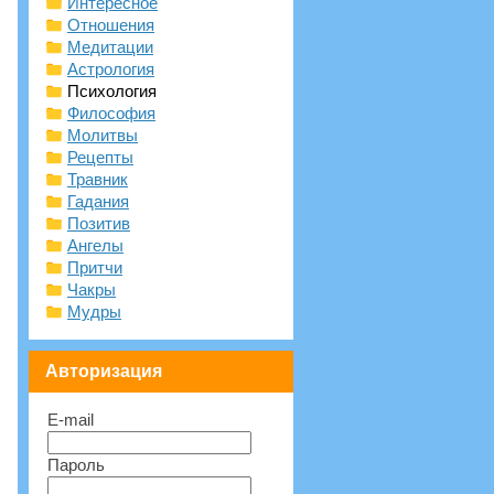
Интересное
Отношения
Медитации
Астрология
Психология
Философия
Молитвы
Рецепты
Травник
Гадания
Позитив
Ангелы
Притчи
Чакры
Мудры
Авторизация
E-mail
Пароль