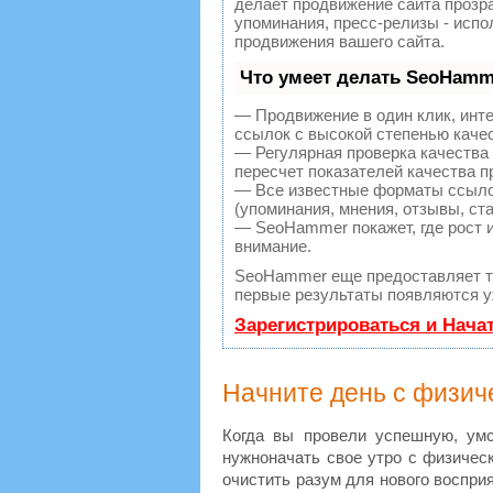
делает продвижение сайта прозр
упоминания, пресс-релизы - исп
продвижения вашего сайта.
Что умеет делать SeoHamm
— Продвижение в один клик, инт
ссылок с высокой степенью каче
— Регулярная проверка качества
пересчет показателей качества п
— Все известные форматы ссылок
(упоминания, мнения, отзывы, ста
— SeoHammer покажет, где рост и
внимание.
SeoHammer еще предоставляет 
первые результаты появляются уж
Зарегистрироваться и Нача
Начните день с физич
Когда вы провели успешную, умс
нужноначать свое утро с физическ
очистить разум для нового воспри