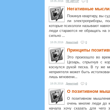
18.05.2016
НЕ АВТОР
0
Негативные мысли,
Покинув квартиру, вы с
ли электроприборы, п
которые психологи называют навяз
люди стараются не обращать на эт
сильно ...
18.05.2016
Димитрий
0
Принципы позитив
Это произошло во врем
Цезарь, спрыгнув с кор
коснулся рукой песка. В ту же 
неприятеля может быть истолкован
лишь мгновени...
18.05.2016
Димитрий
0
О позитивном мышл
О позитивном мышлении
очень многие люди до к
начала хочу сказать для чего 