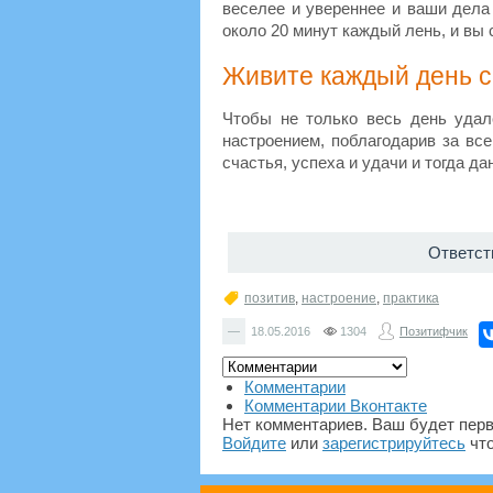
веселее и увереннее и ваши дела
около 20 минут каждый лень, и вы 
Живите каждый день с
Чтобы не только весь день удал
настроением, поблагодарив за все
счастья, успеха и удачи и тогда д
Ответст
позитив
,
настроение
,
практика
—
18.05.2016
1304
Позитифчик
Комментарии
Комментарии Вконтакте
Нет комментариев. Ваш будет пер
Войдите
или
зарегистрируйтесь
что