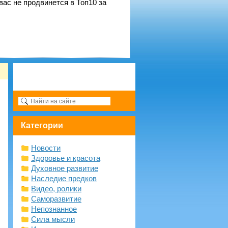
вас не продвинется в Топ10 за
Категории
Новости
Здоровье и красота
Духовное развитие
Наследие предков
Видео, ролики
Саморазвитие
Непознанное
Сила мысли