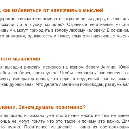
 как избавиться от навязчивых мыслей
удорожно начинаете вспоминать закрыли ли вы дверь, выключил
оложили ли в сумку кошелек? Странные негативные мысли
чивыми, могут приходить в голову любому человеку. В основно
о внимания, однако есть и такие, кому эти навязчивые мысл
ного мышления
я высадки римских легионов на южном берегу Англии. Юли
абля на берег, споткнулся. Чтобы сохранить равновесие, о
минуту император понял, что первый неудачный шаг на земл
 как дурной знак. Что делать? Великий полководец раздумыва
ении. Зачем думать позитивно?
 написано и сказано уже достаточно много, но тем не мене
онца не могут понять что это такое и почему это важно. Дл
это нужно. Позитивное мышление – одна из составляющи