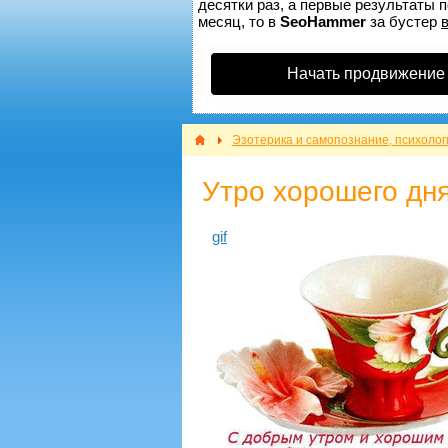
десятки раз, а первые результаты п
месяц, то в
SeoHammer
за бустер
Начать продвижение
Эзотерика и самопознание, психолог
Утро хорошего дн
gif