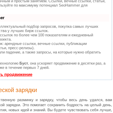
ачным и простым занятием. Ссылки, вечные ссылки, статьи,
ользуйте по максимуму потенциал SeoHammer для
er
еллектуальный подбор запросов, покупка самых лучших
ства у лучших бирж ссылок.
 ссылок по более чем 100 показателям и ежедневный
роекта.
: арендные ссылки, вечные ссылки, публикации
тьи, пресс-релизы).
ли падение, а также запросы, на которые нужно обратить
технологию
Буст
, она ускоряет продвижение в десятки раз, а
е в течение первых 7 дней.
ть продвижение
еской зарядки
твенную разминку и зарядку, чтобы весь день удался, вам
ой зарядки. Это помогает сохранить бодрость на целый день,
ятия, новых идей и знаний. Вы будете чувствовать себя лучше,