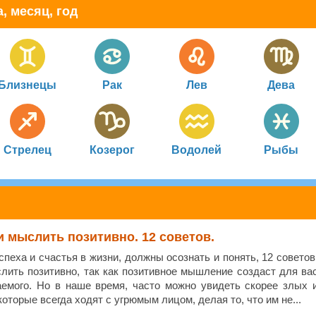
, месяц, год
Близнецы
Рак
Лев
Дева
Стрелец
Козерог
Водолей
Рыбы
и мыслить позитивно. 12 советов.
спеха и счастья в жизни, должны осознать и понять, 12 советов
слить позитивно, так как позитивное мышление создаст для ва
емого. Но в наше время, часто можно увидеть скорее злых 
оторые всегда ходят с угрюмым лицом, делая то, что им не...