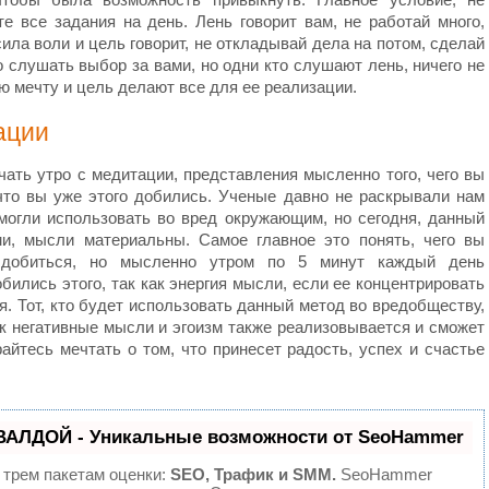
е все задания на день. Лень говорит вам, не работай много,
сила воли и цель говорит, не откладывай дела на потом, сделай
о слушать выбор за вами, но одни кто слушают лень, ничего не
ю мечту и цель делают все для ее реализации.
ации
ать утро с медитации, представления мысленно того, чего вы
 что вы уже этого добились. Ученые давно не раскрывали нам
о могли использовать во вред окружающим, но сегодня, данный
ми, мысли материальны. Самое главное это понять, чего вы
 добиться, но мысленно утром по 5 минут каждый день
бились этого, так как энергия мысли, если ее концентрировать
я. Тот, кто будет использовать данный метод во вредобществу,
как негативные мысли и эгоизм также реализовывается и сможет
айтесь мечтать о том, что принесет радость, успех и счастье
ВАЛДОЙ - Уникальные возможности от SeoHammer
 трем пакетам оценки:
SEO, Трафик и SMM.
SeoHammer