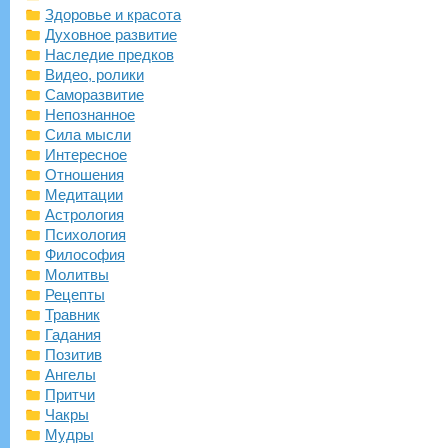
Здоровье и красота
Духовное развитие
Наследие предков
Видео, ролики
Саморазвитие
Непознанное
Сила мысли
Интересное
Отношения
Медитации
Астрология
Психология
Философия
Молитвы
Рецепты
Травник
Гадания
Позитив
Ангелы
Притчи
Чакры
Мудры