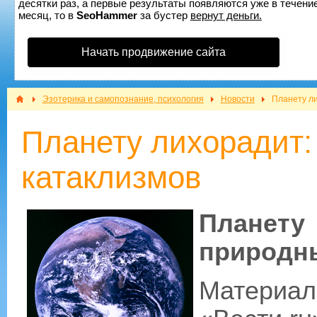
десятки раз, а первые результаты появляются уже в течение
месяц, то в
SeoHammer
за бустер
вернут деньги.
Начать продвижение сайта
Эзотерика и самопознание, психология
Новости
Планету ли
Планету лихорадит:
катаклизмов
Планет
природн
Материа