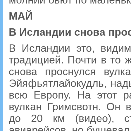
молний бьют по маленьк
МАЙ
В Исландии снова про
В Исландии это, видим
традицией. Почти в то ж
снова проснулся вулк
Эйяфьятлайокудль, на
всю Европу. На этот 
вулкан Гримсвотн. Он 
до 20 км (видео), с
авиарейсов, но бушевал