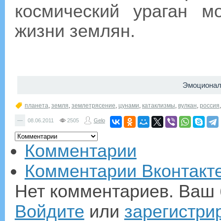
космический ураган м
жизни землян.
Эмоционал
планета
,
земля
,
землетрясение
,
цунами
,
катаклизмы
,
вулкан
,
россия
—
08.06.2011
2505
Gelo
Комментарии
Комментарии Вконтакт
Нет комментариев. Ваш 
Войдите
или
зарегистри