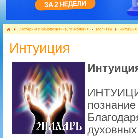
Эзотерика и самопознание, психология
Молитвы
Интуиция
Интуиция
Интуици
ИНТУИЦИ
познани
Благода
духовны