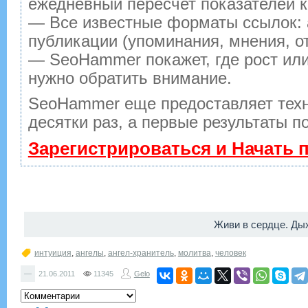
ежедневный пересчет показателей к
— Все известные форматы ссылок: 
публикации (упоминания, мнения, от
— SeoHammer покажет, где рост или
нужно обратить внимание.
SeoHammer еще предоставляет тех
десятки раз, а первые результаты п
Зарегистрироваться и Начать
Живи в сердце. Ды
интуиция
,
ангелы
,
ангел-хранитель
,
молитва
,
человек
—
21.06.2011
11345
Gelo