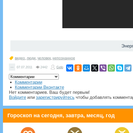
Энер
видео
,
люди
,
человек
,
непознанное
—
07.07.2011
2442
Gelo
Комментарии
Комментарии Вконтакте
Нет комментариев. Ваш будет первым!
Войдите
или
зарегистрируйтесь
чтобы добавлять коммента
Гороскоп на сегодня, завтра, месяц, год