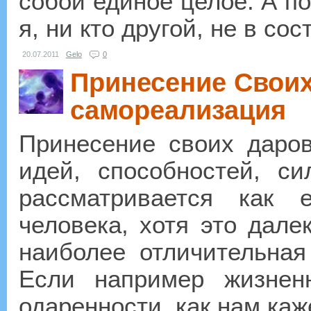
собой единое целое. А по
я, ни кто другой, не в со
20.07.2011
Gelo
0
Принесение Своих
самореализация
Принесение своих даров
идей, способностей, с
рассматривается как е
человека, хотя это далек
наиболее отличительная
Если например жизнен
одаренности, как нам каже