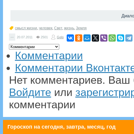
Диало
смысл жизни
,
человек
,
Свет
,
жизнь
,
Земля
—
20.07.2011
2501
Gelo
Комментарии
Комментарии Вконтакт
Нет комментариев. Ваш 
Войдите
или
зарегистри
комментарии
Гороскоп на сегодня, завтра, месяц, год