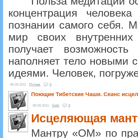
Польза медитации ос
концентрация человек
познании самого себя. М
мир своих внутренних
получает возможность
наполняет тело новыми с
идеями. Человек, погруж
08.09.2011
Путник
0
Поющие Тибетские Чаши. Сеанс исцел
08.09.2011
Gelo
0
Исцеляющая мант
Мантру «ОМ» по пра