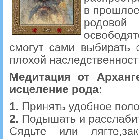
в прошлое
родовой
освободя
смогут сами выбирать 
плохой наследственност
Медитация от Арханг
исцеление рода:
1.
Принять удобное пол
2.
Подышать и расслаби
Сядьте или лягте,за