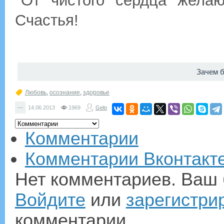
От чистого сердца жела
Счастья!
Зачем 
Любовь
,
осознание
,
здоровье
—
14.06.2013
1969
Gelo
Комментарии
Комментарии Вконтакт
Нет комментариев. Ваш 
Войдите
или
зарегистри
комментарии