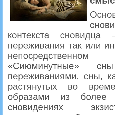
смыс
Осн
снови
контекста сновидца
переживания так или ин
непосредственн
«Сиюминутные» сн
переживаниями, сны, к
растянутых во време
образами из более 
сновидениях экзис