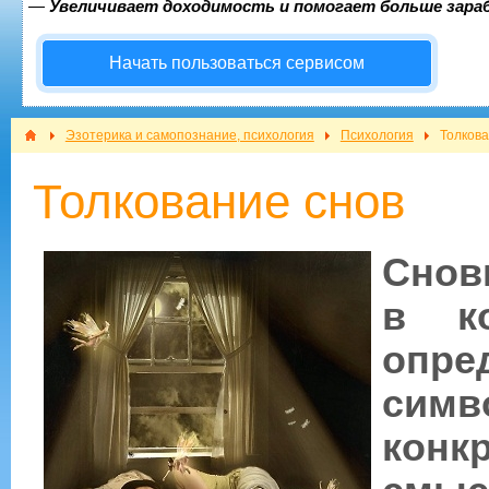
—
Увеличивает доходимость и помогает больше зар
Начать пользоваться сервисом
Эзотерика и самопознание, психология
Психология
Толкова
Толкование снов
Снов
в к
опр
симв
кон