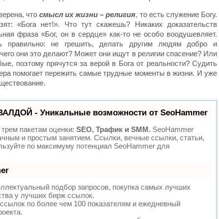
верена, что
смысл
их жизни – религия
, то есть служение Богу.
зят: «Бога нет!». Что тут скажешь? Никаких доказательств
ьная фраза «Бог, он в сердце» как-то не особо воодушевляет.
 правильно: не грешить, делать другим людям добро и
 чего они это делают? Может они ищут в религии спасение? Или
ые, поэтому прячутся за верой в Бога от реальности? Судить
вера помогает пережить самые трудные моменты в жизни. И уже
уществование.
ВАЛДОЙ - Уникальные возможности от SeoHammer
 трем пакетам оценки:
SEO, Трафик и SMM.
SeoHammer
ачным и простым занятием. Ссылки, вечные ссылки, статьи,
ользуйте по максимуму потенциал SeoHammer для
er
еллектуальный подбор запросов, покупка самых лучших
ства у лучших бирж ссылок.
 ссылок по более чем 100 показателям и ежедневный
роекта.