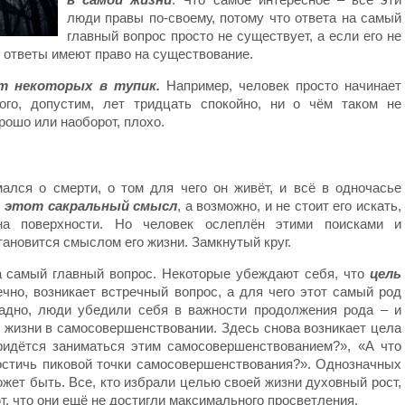
люди правы по-своему, потому что ответа на самый
главный вопрос просто не существует, а если его не
е ответы имеют право на существование.
т некоторых в тупик.
Например, человек просто начинает
ого, допустим, лет тридцать спокойно, ни о чём таком не
рошо или наоборот, плохо.
мался о смерти, о том для чего он живёт, и всё в одночасье
ь этот сакральный смысл
, а возможно, и не стоит его искать,
на поверхности. Но человек ослеплён этими поисками и
тановится смыслом его жизни. Замкнутый круг.
на самый главный вопрос. Некоторые убеждают себя, что
цель
ечно, возникает встречный вопрос, а для чего этот самый род
адно, люди убедили себя в важности продолжения рода – и
 жизни в самосовершенствовании. Здесь снова возникает цела
ридётся заниматься этим самосовершенствованием?», «А что
остичь пиковой точки самосовершенствования?». Однозначных
ожет быть. Все, кто избрали целью своей жизни духовный рост,
т, что они ещё не достигли максимального просветления.