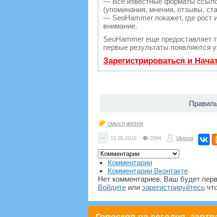
— Все известные форматы ссылок
(упоминания, мнения, отзывы, ста
— SeoHammer покажет, где рост и
внимание.
SeoHammer еще предоставляет 
первые результаты появляются уж
Зарегистрироваться и Нача
Правиль
смысл жизни
—
16.05.2016
2694
Viktoria
Комментарии
Комментарии Вконтакте
Нет комментариев. Ваш будет пер
Войдите
или
зарегистрируйтесь
что