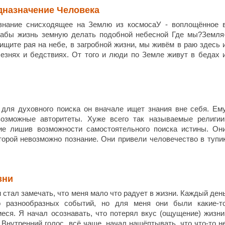
дназначение Человека
знание снисходящее на Землю из космосаУ - воплощённое 
дабы жизнь земную делать подобной небесной Где мы?Земля
ищите рая на небе, в загробной жизни, мы живём в раю здесь 
езнях и бедствиях. От того и люди по Земле живут в бедах 
 для духовного поиска он вначале ищет знания вне себя. Ем
евозможные авторитеты. Хуже всего так называемые религии
ие лишив возможности самостоятельного поиска истины. Он
орой невозможно познание. Они привели человечество в тупи
зни
 стал замечать, что меня мало что радует в жизни. Каждый ден
о разнообразных событий, но для меня они были какие-т
ся. Я начал осознавать, что потерял вкус (ощущение) жизни
 Внутренний голос, всё чаще, начал нашёптывать, что что-то н