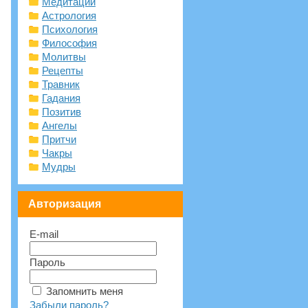
Медитации
Астрология
Психология
Философия
Молитвы
Рецепты
Травник
Гадания
Позитив
Ангелы
Притчи
Чакры
Мудры
Авторизация
E-mail
Пароль
Запомнить меня
Забыли пароль?