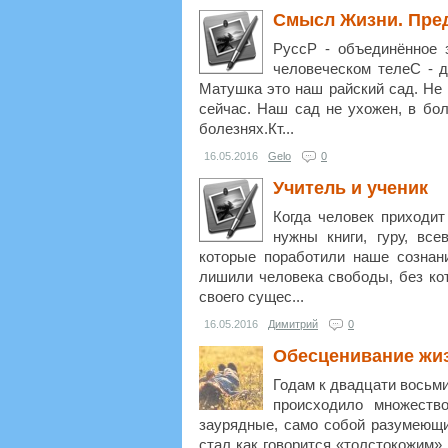
Смысл Жизни. Пре
РуссР - объединённое 
человеческом телеС - 
Матушка это наш райский сад. Не 
сейчас. Наш сад не ухожен, в бол
болезнях.Кт...
16.05.2016
Gelo
0
Учитель и ученик
Когда человек приходит
нужны книги, гуру, вс
которые поработили наше сознан
лишили человека свободы, без кот
своего сущес...
16.05.2016
Димитрий
0
Обесценивание жи
Годам к двадцати восьми
происходило множеств
заурядные, само собой разумеющие
стал как говорится «толстокожим».