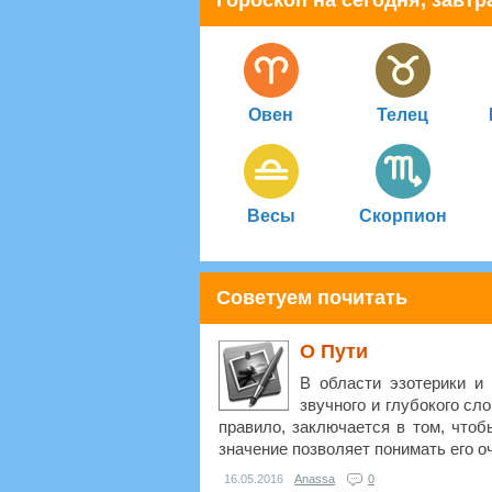
Гороскоп на сегодня, завтра
Овен
Телец
Весы
Скорпион
Советуем почитать
О Пути
В области эзотерики и
звучного и глубокого сло
правило, заключается в том, чтоб
значение позволяет понимать его оч
16.05.2016
Anassa
0