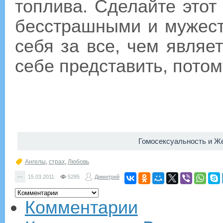
топлива. Сделайте этот
бесстрашными и мужес
себя за все, чем являе
себе представить, потому
Гомосексуальность и Ж
Ангелы
,
страх
,
Любовь
—
15.03.2011
5285
Димитрий
Комментарии