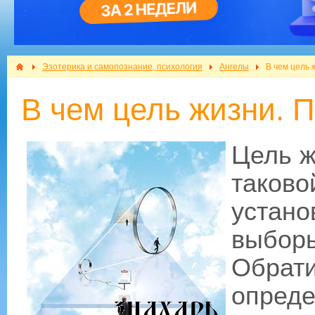
Эзотерика и самопознание, психология
Ангелы
В чем цель 
В чем цель жизни. 
Цель ж
таков
устан
выбо
Обра
опреде