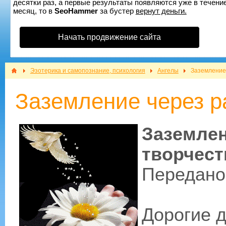
десятки раз, а первые результаты появляются уже в течение
месяц, то в
SeoHammer
за бустер
вернут деньги.
Начать продвижение сайта
Эзотерика и самопознание, психология
Ангелы
Заземление 
Заземление через р
Заземл
творчест
Передано
Дорогие д