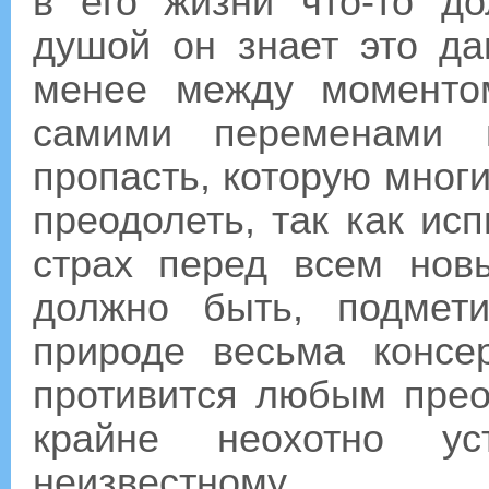
в его жизни что-то до
душой он знает это да
менее между моменто
самими переменами п
пропасть, которую мног
преодолеть, так как ис
страх перед всем нов
должно быть, подмет
природе весьма консе
противится любым пре
крайне неохотно у
неизвестному.