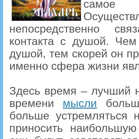
самое п
Осущес
непосредственно св
контакта с душой. Чем
душой, тем скорей он пр
именно сфера жизни явл
Здесь время – лучший н
времени
мысли
больши
больше устремляться 
приносить наибольшую