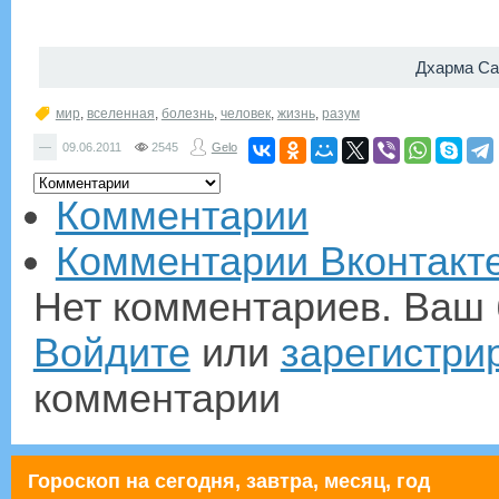
Дхарма Са
мир
,
вселенная
,
болезнь
,
человек
,
жизнь
,
разум
—
09.06.2011
2545
Gelo
Комментарии
Комментарии Вконтакт
Нет комментариев. Ваш 
Войдите
или
зарегистри
комментарии
Гороскоп на сегодня, завтра, месяц, год