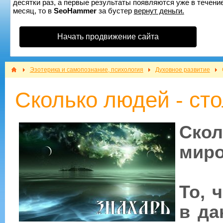
десятки раз, а первые результаты появляются уже в течение
месяц, то в
SeoHammer
за бустер
вернут деньги.
Начать продвижение сайта
Эзотерика и самопознание, психология
Духовное развитие
Сколько людей - сто
Ско
мир
То, 
в да