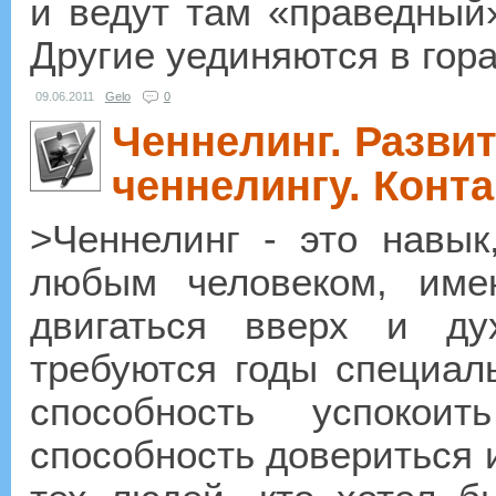
и ведут там «праведный»
Другие уединяются в горах
09.06.2011
Gelo
0
Ченнелинг. Разви
ченнелингу. Конта
>Ченнелинг - это навык
любым человеком, им
двигаться вверх и ду
требуются годы специаль
способность успоко
способность довериться и