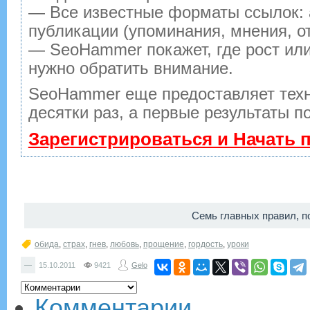
— Все известные форматы ссылок: 
публикации (упоминания, мнения, от
— SeoHammer покажет, где рост или
нужно обратить внимание.
SeoHammer еще предоставляет тех
десятки раз, а первые результаты п
Зарегистрироваться и Начать
Семь главных правил, 
обида
,
страх
,
гнев
,
любовь
,
прощение
,
гордость
,
уроки
—
15.10.2011
9421
Gelo
Комментарии