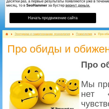
десятки раз, а первые результаты появляются уже в течение
месяц, то в
SeoHammer
за бустер
вернут деньги.
Начать продвижение сайта
Эзотерика и самопознание, психология
Психология
Про об
Про обиды и обиже
Про о
Мы при
нет «
чувс