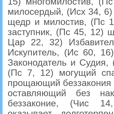
15) многомилостив, (П
милосердый, (Исх 34, 6) 
щедр и милостив, (Пс 10
заступник, (Пс 45, 12) щ
Цар 22, 32) Избавител
Искупитель, (Ис 60, 16
Законодатель и Судия, 
(Пс 7, 12) могущий спа
прощающий беззакония и 
оставляющий без нак
беззаконие, (Чис 14
оказывает долготерп