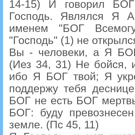
14-15) И говорил БО
Господь. Являлся Я А
именем "БОГ Всемог
"Господь" (1) не открылся
Вы - человеки, а Я БО
(Иез 34, 31) Не бойся,
ибо Я БОГ твой; Я укр
поддержу тебя деснице
БОГ не есть БОГ мертвы
БОГ: буду превознесен
земле. (Пс 45, 11)