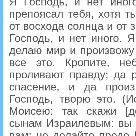
Я Господь, и нет ино
препоясал тебя, хотя т
от восхода солнца и от 
Господь, и нет иного. 
делаю мир и произвожу 
все это. Кропите, н
проливают правду; да 
спасение, и да произ
Господь, творю это. (И
Моисею: так скажи [д
сынам Израилевым: вы в
вам; не делайте предо