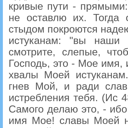
кривые пути - прямыми:
не оставлю их. Тогда 
стыдом покроются наде
истуканам: "вы наши 
смотрите, слепые, что
Господь, это - Мое имя,
хвалы Моей истуканам
гнев Мой, и ради сла
истребления тебя. (Ис 4
Самого делаю это, - иб
имя Мое! славы Моей н